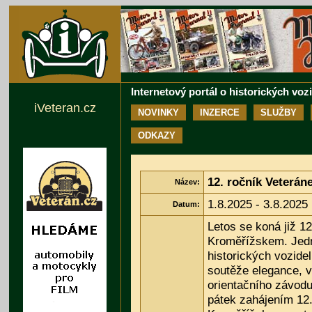
Internetový portál o historických voz
iVeteran.cz
NOVINKY
INZERCE
SLUŽBY
ODKAZY
12. ročník Veterá
Název:
1.8.2025 - 3.8.2025
Datum:
Letos se koná již 1
Kroměřížskem. Jedn
historických vozidel
soutěže elegance, v
orientačního závod
pátek zahájením 12