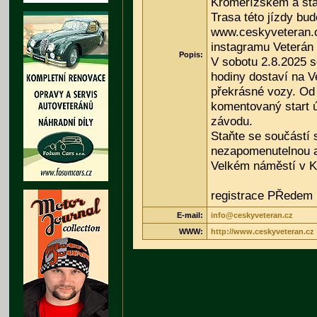
Kroměřížskem a sta
Trasa této jízdy bu
www.ceskyveteran.c
instagramu Veterán
Popis:
V sobotu 2.8.2025 s
hodiny dostaví na V
překrásné vozy. Od 
komentovaný start ú
závodu.
Staňte se součástí 
nezapomenutelnou a
Velkém náměstí v Kr
registrace PŘedem 
E-mail:
info@ceskyveteran.cz
WWW:
http://www.ceskyveteran.cz