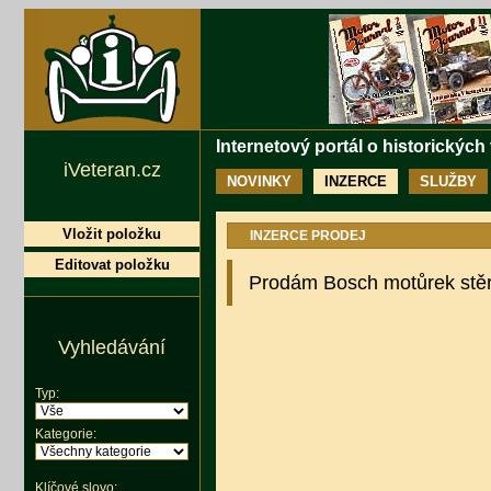
Internetový portál o historických
iVeteran.cz
NOVINKY
INZERCE
SLUŽBY
Vložit položku
INZERCE PRODEJ
Editovat položku
Prodám Bosch motůrek stěr
Vyhledávání
Typ:
Kategorie:
Klíčové slovo: