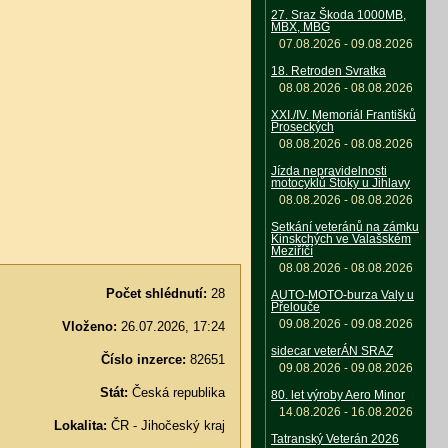
27. Sraz Škoda 1000MB,
MBX, MBG
07.08.2026 - 09.08.2026
18. Retroden Svratka
08.08.2026 - 08.08.2026
XXI./IV. Memoriál Františků
Proseckých
08.08.2026 - 08.08.2026
Jízda nepravidelnosti
motocyklů Štoky u Jihlavy
08.08.2026 - 08.08.2026
Setkání veteránů na zámku
Kinskchých ve Valašském
Meziříčí
08.08.2026 - 08.08.2026
Počet shlédnutí:
28
AUTO-MOTO-burza Valy u
Přelouče
09.08.2026 - 09.08.2026
Vloženo:
26.07.2026, 17:24
sidecar veterÁN SRAZ
Číslo inzerce:
82651
09.08.2026 - 09.08.2026
Stát:
Česká republika
80. let výroby Aero Minor
14.08.2026 - 16.08.2026
Lokalita:
ČR - Jihočeský kraj
Tatranský Veterán 2026