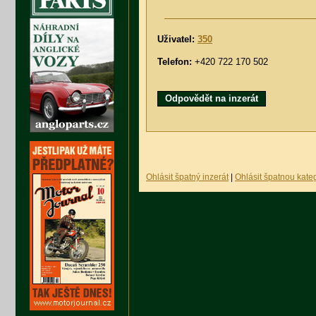
Uživatel:
350
Telefon:
+420 722 170 502
Odpovědět na inzerát
Ohlásit špatný inzerát
|
Ohlásit špatnou kateg