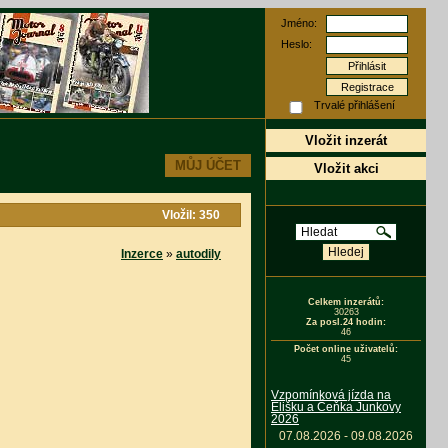
Jméno:
Heslo:
Registrace
Trvalé přihlášení
Vložit inzerát
MŮJ ÚČET
Vložit akci
Vložil: 350
Inzerce
»
autodily
Celkem inzerátů:
30263
Za posl.24 hodin:
46
Počet online uživatelů:
45
Vzpomínková jízda na
Elišku a Čeňka Junkovy
2026
07.08.2026 - 09.08.2026