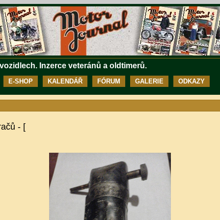
 vozidlech. Inzerce veteránů a oldtimerů.
E-SHOP
KALENDÁŘ
FÓRUM
GALERIE
ODKAZY
ačů - [