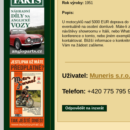
Rok výroby:
1951
Popis:
U motocyklů nad 5000 EUR doprava do
eventuálně na osobní domluvě. Máte-li 
návštěvy showroomu v Itálii, nebo Wha
konference o tomto, nebo jiném exemplá
kontaktovat. Bližší informace o konkré
Vám na žádost zašleme.
Uživatel:
Muneris s.r.o
Telefon:
+420 775 795 
Odpovědět na inzerát