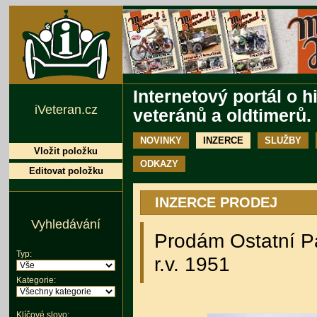
Internetový portál o h
iVeteran.cz
veteránů a oldtimerů.
NOVINKY
INZERCE
SLUŽBY
Vložit položku
ODKAZY
Editovat položku
INZERCE PRODEJ
Vyhledávání
Prodám Ostatní Par
Typ:
r.v. 1951
Kategorie:
Klíčové slovo: