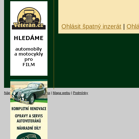
Ohlásit špatný inzerát
|
Ohlá
Nápověda
|
Kontakt
|
Reklama
|
Mapa webu
|
Podmínky