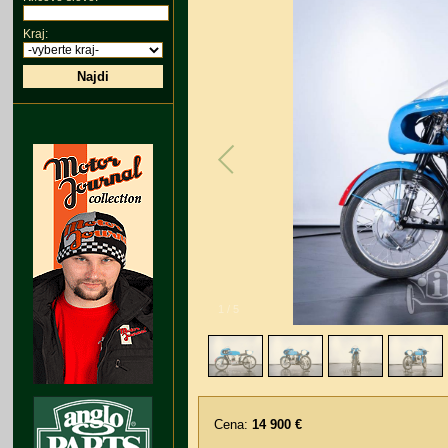
Kraj:
Najdi
1
/
5
Cena:
14 900 €