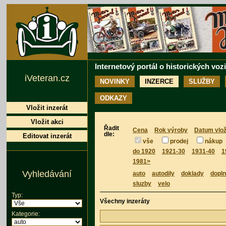
Internetový portál o historických voz
iVeteran.cz
NOVINKY
INZERCE
SLUŽBY
ODKAZY
Vložit inzerát
Vložit akci
Řadit
Cena
Rok výroby
Datum vlož
dle:
Editovat inzerát
vše
prodej
nákup
do 1920
1921-30
1931-40
1
1981>
Vyhledávání
auto
autodily
doklady
dopl
sluzby
velo
Typ:
Všechny inzeráty
Kategorie: