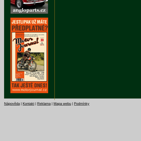
Nápověda
|
Kontakt
|
Reklama
|
Mapa webu
|
Podmínky