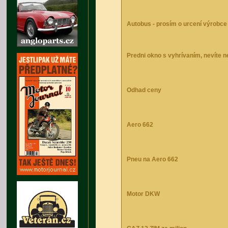
Autobus - prosím o urcení výrobce a
Predni okno s vyhrívaním, nevíte n
Odhad ceny
Aero 662
Pneu na Aero 662
Motor DKW