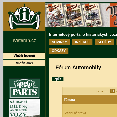
Internetový portál o historických voz
iVeteran.cz
NOVINKY
INZERCE
SLUŽBY
ODKAZY
Vložit inzerát
Vložit akci
Fórum
Automobily
Zpět
|«
«
...
21
Témata
Zadní náprava