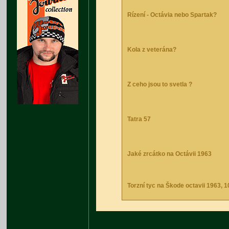
Rízení - Octávia nebo Spartak?
Kola z veterána?
Z ceho jsou to svetla ?
Tatra 57
Jaké zrcátko na Octávii 1963
Torzní tyc na Škode octavii 1963,