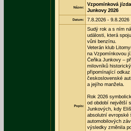
Vzpomínková jízda
Název:
Junkovy 2026
7.8.2026 - 9.8.2026
Datum:
Sudý rok a s ním ná
události, která spoju
vůni benzínu.
Veterán klub Litomy
na Vzpomínkovou jí
Čeňka Junkovy – př
milovníků historický
připomínající odka
československé aut
a jejího manžela.
Rok 2026 symbolick
od období největší 
Popis:
Junkových, kdy Eliš
absolutní evropské 
automobilových záv
výsledky změnila p