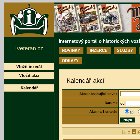
Internetový portál o historických voz
iVeteran.cz
NOVINKY
INZERCE
SLUŽBY
ODKAZY
Vložit inzerát
Vložit akci
Kalendář akcí
Kalendář
Akce obsahující slovo:
Datum:
od
Akcí na 1 straně:
10
Najdi
|«
«
1
2