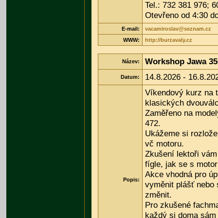
Tel.: 732 381 976; 
Otevřeno od 4:30 d
E-mail:
vacamiroslav@seznam.cz
WWW:
http://burzavaly.cz
Workshop Jawa 35
Název:
14.8.2026 - 16.8.20
Datum:
Víkendový kurz na 
klasických dvouvál
Zaměřeno na model
472.
Ukážeme si rozlože
vč motoru.
Zkušení lektoři vám
fígle, jak se s motor
Akce vhodná pro úpl
Popis:
vyměnit plášť nebo s
změnit.
Pro zkušené fachma
každý si doma sám t