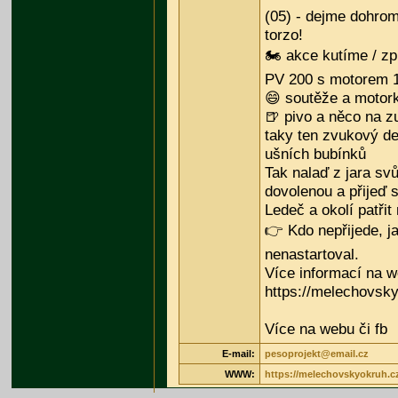
(05) - dejme dohrom
torzo!
🏍️ akce kutíme / z
PV 200 s motorem
😄 soutěže a motork
🍺 pivo a něco na z
taky ten zvukový de
ušních bubínků
Tak nalaď z jara svů
dovolenou a přijeď s
Ledeč a okolí patři
👉 Kdo nepřijede, ja
nenastartoval.
Více informací na w
https://melechovsky
Více na webu či fb
E-mail:
pesoprojekt@email.cz
WWW:
https://melechovskyokruh.c