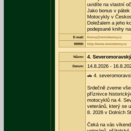
uvidíte na vlastní oč
Jako bonus v pátek 
Motocykly v Česko
Doležalem a jeho k
podepsané knihy na
E-mail:
Kenny@motokenny.cz
WWW:
http://www.motokenny.cz
4. Severomoravský
Název:
14.8.2026 - 16.8.20
Datum:
🚗 4. severomoravs
Srdečně zveme všec
příznivce historick
motocyklů na 4. Se
veteránů, který se u
8. 2026 v Dolních 
Čeká na vás víkend
veteránů, přátelské