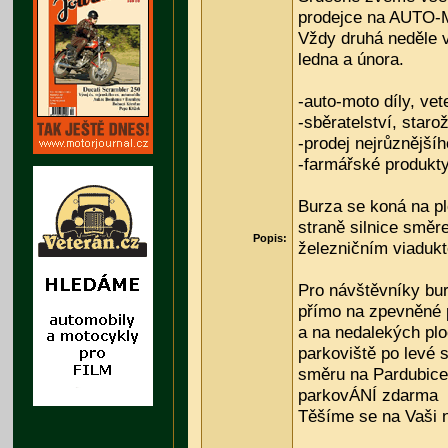
prodejce na AUTO-
Vždy druhá neděle 
ledna a února.
-auto-moto díly, vet
-sběratelství, starož
-prodej nejrůznější
-farmářské produkt
Burza se koná na p
straně silnice smě
Popis:
železničním viaduk
Pro návštěvníky bur
přímo na zpevněné 
a na nedalekých pl
parkoviště po levé s
směru na Pardubice
parkovÁNÍ zdarma
Těšíme se na Vaši 