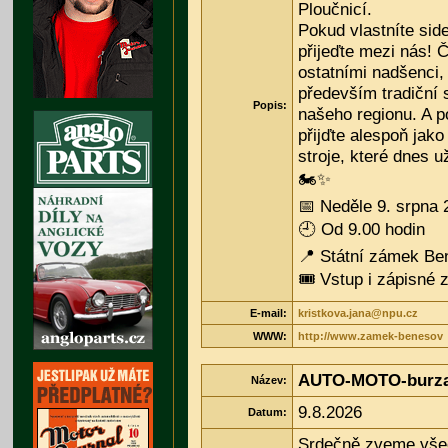
Ploučnicí.
Pokud vlastníte sid
přijeďte mezi nás! 
ostatními nadšenci
především tradiční 
Popis:
našeho regionu. A p
přijďte alespoň jako
stroje, které dnes u
🏍️✨
📅 Neděle 9. srpna 
🕘 Od 9.00 hodin
📍 Státní zámek Be
🎟️ Vstup i zápisné
E-mail:
kristkova.jana@npu.cz
WWW:
http://www.zamek-benesov
AUTO-MOTO-burza 
Název:
9.8.2026
Datum:
Srdečně zveme vše