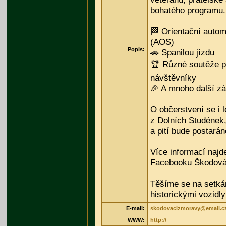
bohatého programu.
🏁 Orientační autom
(AOS)
Popis:
🚗 Spanilou jízdu
🏆 Různé soutěže pr
návštěvníky
🎉 A mnoho další z
O občerstvení se i l
z Dolních Studének,
a pití bude postarán
Více informací naj
Facebooku Škodová
Těšíme se na setká
historickými vozidly
E-mail:
skodovacizmoravy@email.c
WWW:
http://