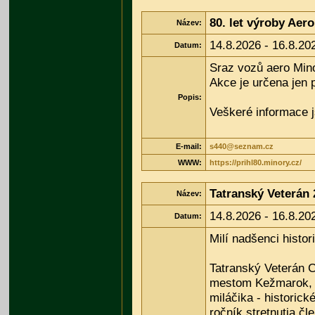
80. let výroby Aer
Název:
14.8.2026 - 16.8.20
Datum:
Sraz vozů aero Mino
Akce je určena jen p
Popis:
Veškeré informace j
E-mail:
s440@seznam.cz
WWW:
https://prihl80.minory.cz/
Tatranský Veterán 
Název:
14.8.2026 - 16.8.20
Datum:
Milí nadšenci histor
Tatranský Veterán C
mestom Kežmarok, 
miláčika - historick
ročník stretnutia čl