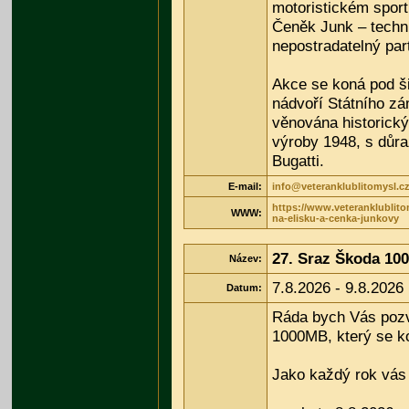
motoristickém sport
Čeněk Junk – techni
nepostradatelný par
Akce se koná pod 
nádvoří Státního zá
věnována historick
výroby 1948, s důr
Bugatti.
E-mail:
info@veteranklublitomysl.c
https://www.veteranklublito
WWW:
na-elisku-a-cenka-junkovy
27. Sraz Škoda 1
Název:
7.8.2026 - 9.8.2026
Datum:
Ráda bych Vás pozv
1000MB, který se k
Jako každý rok vás