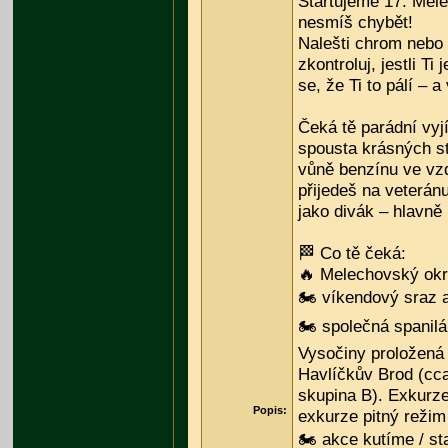
Startujeme 17. Mele
nesmíš chybět!
Nalešti chrom nebo r
zkontroluj, jestli Ti
se, že Ti to pálí – 
Čeká tě parádní vyj
spousta krásných str
vůně benzínu ve vzd
přijedeš na veterán
jako divák – hlavně 
🏁 Co tě čeká:
🔥 Melechovský ok
🏍️ víkendový sraz 
🏍️ společná spanilá
Vysočiny proložená
Havlíčkův Brod (cca
skupina B). Exkurze
Popis:
exkurze pitný režim 
🏍️ akce kutíme / s