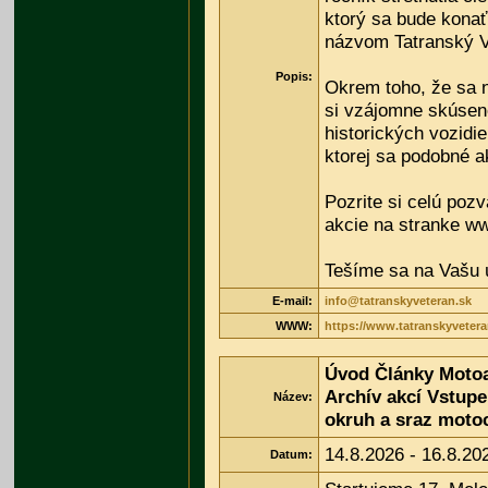
ktorý sa bude konať
názvom Tatranský V
Popis:
Okrem toho, že sa
si vzájomne skúseno
historických vozidie
ktorej sa podobné a
Pozrite si celú poz
akcie na stranke w
Tešíme sa na Vašu 
E-mail:
info@tatranskyveteran.sk
WWW:
https://www.tatranskyvetera
Úvod Články Moto
Archív akcí Vstup
Název:
okruh a sraz moto
14.8.2026 - 16.8.20
Datum: