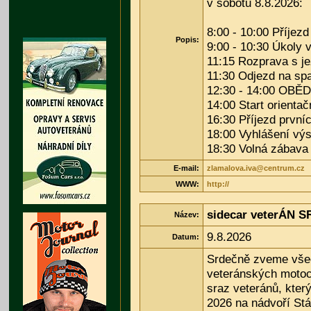
v sobotu 8.8.2026:
8:00 - 10:00 Příjezd
Popis:
9:00 - 10:30 Úkoly
11:15 Rozprava s je
11:30 Odjezd na spa
12:30 - 14:00 OBĚ
14:00 Start orienta
16:30 Příjezd první
18:00 Vyhlášení vý
18:30 Volná zábava
E-mail:
zlamalova.iva@centrum.cz
WWW:
http://
sidecar veterÁN 
Název:
9.8.2026
Datum:
Srdečně zveme všec
veteránských motoc
sraz veteránů, který
2026 na nádvoří St