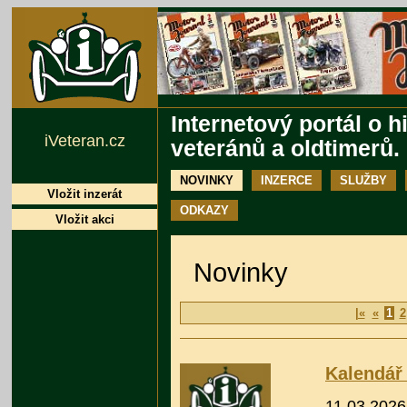
Internetový portál o h
iVeteran.cz
veteránů a oldtimerů.
NOVINKY
INZERCE
SLUŽBY
Vložit inzerát
ODKAZY
Vložit akci
Novinky
|«
«
1
2
Kalendář 
11.03.2026