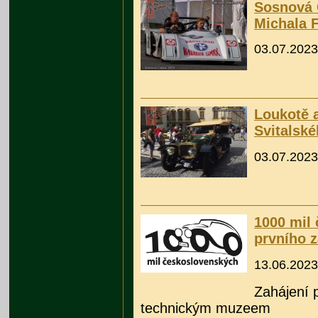
Sosnová 
Michala F
03.07.2023
Loukotě 
Svitalsk
03.07.2023
1000 mil 
prvního 
13.06.2023
Zahájení 
technickým muzeem