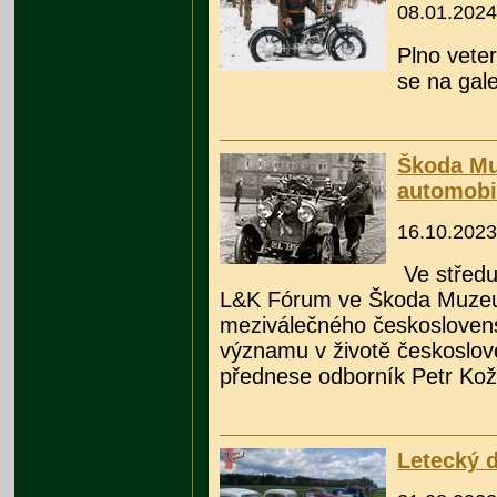
08.01.2024
Plno vete
se na gale
Škoda Mu
automobi
16.10.2023
Ve středu
L&K Fórum ve Škoda Muzeu v
meziválečného českosloven
významu v životě českoslov
přednese odborník Petr Ko
Letecký d