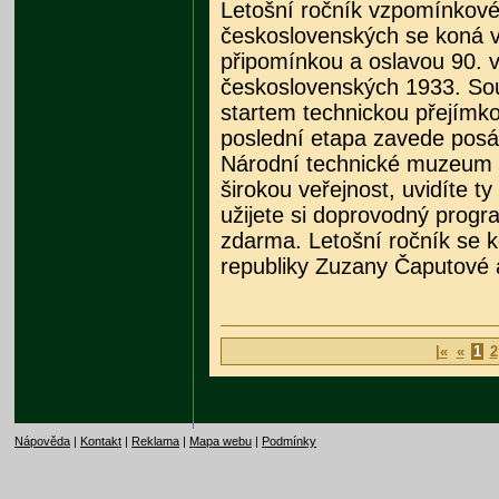
Letošní ročník vzpomínkové 
československých se koná v
připomínkou a oslavou 90. 
československých 1933. Sou
startem technickou přejímko
poslední etapa zavede posád
Národní technické muzeum 
širokou veřejnost, uvidíte ty
užijete si doprovodný progr
zdarma. Letošní ročník se k
republiky Zuzany Čaputové a
|«
«
1
2
Nápověda
|
Kontakt
|
Reklama
|
Mapa webu
|
Podmínky