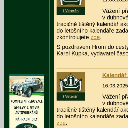
Vážení přá
v dubnov
tradičně tištěný kalendář ak
do letošního kalendáře zada
zkontrolujete
zde
.
S pozdravem Hrom do cesty
Karel Kupka, vydavatel čas
Kalendář 
16.03.2025
Vážení přá
v dubnové
tradičně tištěný kalendář ak
do letošního kalendáře zad
zde
.