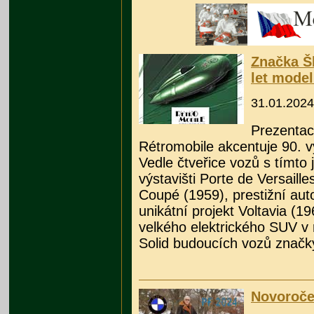
Značka Š
let mode
31.01.2024
Prezentac
Rétromobile akcentuje 90. 
Vedle čtveřice vozů s tímto
výstavišti Porte de Versail
Coupé (1959), prestižní au
unikátní projekt Voltavia (
velkého elektrického SUV v
Solid budoucích vozů značk
Novoroče