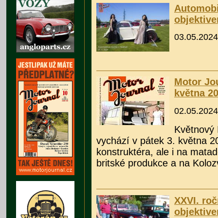
Automobil
objektiv
03.05.2024
Motor Jou
května 2
02.05.2024
Květnový 
vychází v pátek 3. května 2
konstruktéra, ale i na matad
britské produkce a na Koloz
XXVI. ro
objektive