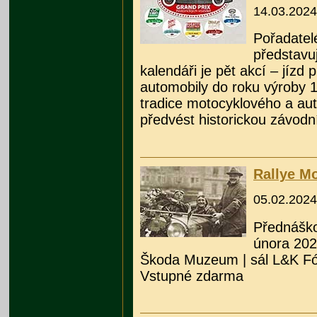
14.03.2024
Pořadatel
představuj
kalendáři je pět akcí – jízd 
automobily do roku výroby 
tradice motocyklového a aut
předvést historickou závodní
Rallye M
05.02.2024
Přednáško
února 202
Škoda Muzeum | sál L&K F
Vstupné zdarma