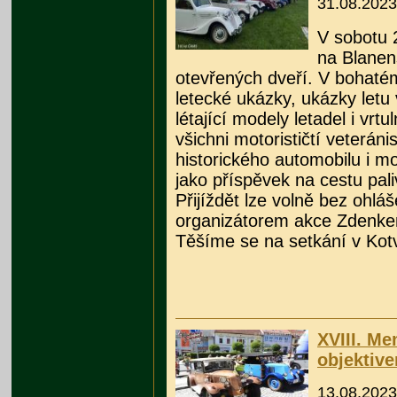
31.08.2023
V sobotu 2
na Blanen
otevřených dveří. V bohat
letecké ukázky, ukázky letu 
létající modely letadel i vrt
všichni motorističtí veteráni
historického automobilu i mo
jako příspěvek na cestu pali
Přijíždět lze volně bez ohlá
organizátorem akce Zdenke
Těšíme se na setkání v Kotv
XVIII. Me
objektiv
13.08.2023