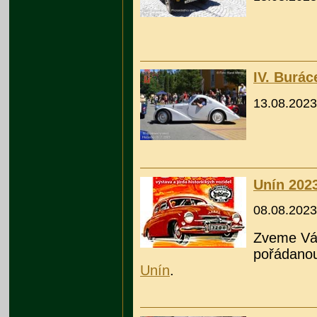
IV. Burác
13.08.2023
Unín 202
08.08.2023
Zveme Vás
pořádanou
Unín
.