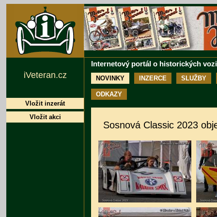
Internetový portál o historických voz
iVeteran.cz
NOVINKY
INZERCE
SLUŽBY
ODKAZY
Vložit inzerát
Vložit akci
Sosnová Classic 2023 obje