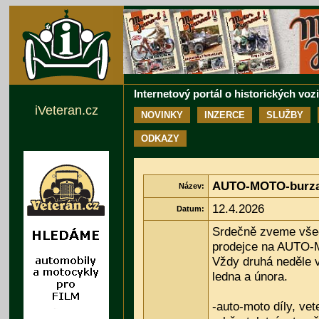
Internetový portál o historických voz
iVeteran.cz
NOVINKY
INZERCE
SLUŽBY
ODKAZY
AUTO-MOTO-burza 
Název:
12.4.2026
Datum:
Srdečně zveme vše
prodejce na AUTO-
Vždy druhá neděle 
ledna a února.
-auto-moto díly, vet