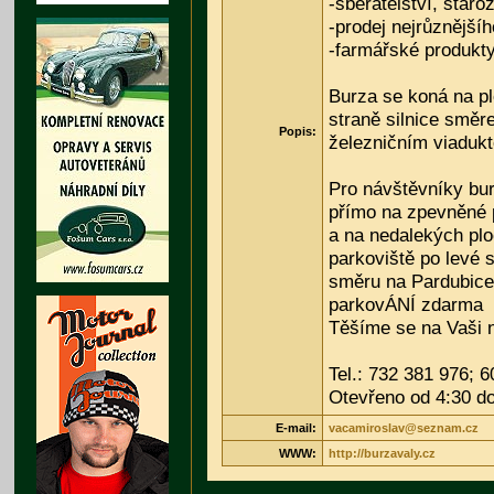
-sběratelství, starož
-prodej nejrůznější
-farmářské produkt
Burza se koná na p
straně silnice smě
Popis:
železničním viaduk
Pro návštěvníky bur
přímo na zpevněné 
a na nedalekých pl
parkoviště po levé s
směru na Pardubice
parkovÁNÍ zdarma
Těšíme se na Vaši 
Tel.: 732 381 976; 
Otevřeno od 4:30 d
E-mail:
vacamiroslav@seznam.cz
WWW:
http://burzavaly.cz