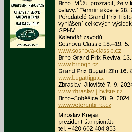
Brno. Můžu prozradit, že v
oslavy.“ Termín akce je 28. 
Pořadatelé Grand Prix Histo
vyhlášení celkových výsledk
GPHV.
Kalendář závodů:
Sosnová Classic 18.–19. 5.
www.sosnova-classic.cz
Brno Grand Prix Revival 13.
www.brnogp.cz
Grand Prix Bugatti Zlín 16. 
www.bugattigp.cz
Zbraslav–Jíloviště 7. 9. 202
www.zbraslav-jiloviste.cz
Brno–Soběšice 28. 9. 2024
www.veteranbrno.cz
Miroslav Krejsa
prezident šampionátu
tel. +420 602 404 863