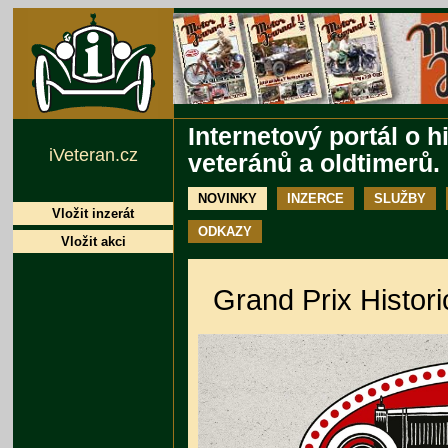
Internetový portál o h
iVeteran.cz
veteránů a oldtimerů.
NOVINKY
INZERCE
SLUŽBY
Vložit inzerát
ODKAZY
Vložit akci
Grand Prix Histor