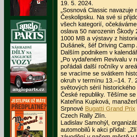
19. 5. 2024.
„Sosnová Classic navazuje n
Českolipsku. Na své si přijd
všech kategorií, očekáváme 
oslava 50 narozenin Škody 
1000 MB a výstavy z histori
Dušánek, šéf Driving Camp
Dalším podnikem v kalendář
„Po vydařeném Revivalu v 
pořádali další ročníky v are
se vracíme se svátkem hist
okruh v termínu 13.–14. 7. 
světových sérií historickéh
České republiky. Těšíme se
Kateřina Kupková, manažerk
Srpnové
Bugatti Grand Prix
Czech Rally Zlín.
Ladislav Samohýl, organizát
automobilů k akci přidal: „
závodění v našem městě v tř