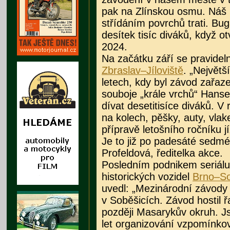
pak na Zlínskou osmu. Náš
střídáním povrchů trati. Bug
desítek tisíc diváků, když ot
2024.
Na začátku září se pravidel
Zbraslav–Jíloviště
. „Největš
letech, kdy byl závod zařaze
souboje „krále vrchů“ Hanse
dívat desetitisíce diváků. V 
na kolech, pěšky, auty, vlak
přípravě letošního ročníku j
Je to již po padesáté sedmé
Profeldová, ředitelka akce.
Posledním podnikem seriálu
historických vozidel
Brno–So
uvedl: „Mezinárodní závody 
v Soběšicích. Závod hostil 
později Masarykův okruh. Js
let organizování vzpomínko