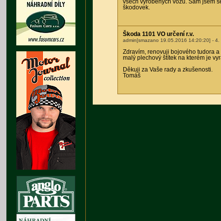
všech vyrobených vozů. Sám jsem s
škodovek.
Škoda 1101 VO určení r.v.
admin[smazano 19.05.2016 14:20:20]
- 4.
Zdravím, renovuji bojového tudora a
malý plechový štítek na kterém je vy
Děkuji za Vaše rady a zkušenosti.
Tomáš