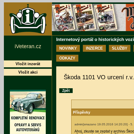
Internetový portál o historických voz
iVeteran.cz
NOVINKY
INZERCE
SLUŽBY
ODKAZY
Vložit inzerát
Vložit akci
Škoda 1101 VO urcení r.v.
Zpět
Příspěvky
admin[smazano 19.05.2016 14:20:20]
- 5.
Ahoj, zkuste se zeptat v archivu Škod