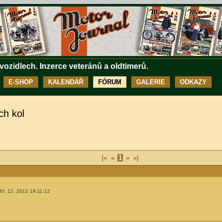
 vozidlech. Inzerce veteránů a oldtimerů.
E-SHOP
KALENDÁŘ
FÓRUM
GALERIE
ODKAZY
ch kol
|«
«
1
»
»|
30. 12. 2012 19:11:12