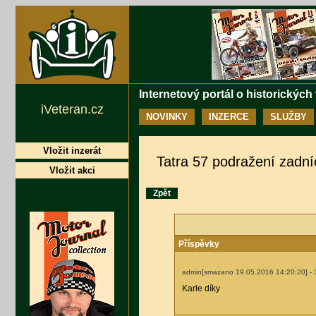
Internetový portál o historických
iVeteran.cz
NOVINKY
INZERCE
SLUŽBY
Vložit inzerát
Tatra 57 podražení zadní
Vložit akci
Zpět
Příspěvky
admin[smazano 19.05.2016 14:20:20]
- 
Karle díky