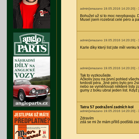
admin[smazano 19.05.2016 14:20:20]
- 
Bohužel už si to moc nevybavuju. Dě
Musel jsem rozebrat celé péro a p
admin[smazano 19.05.2016 14:20:20]
- 
Karle díky který list jste měl venku 
admin[smazano 19.05.2016 14:20:20]
- 
Tak to vyzkoušejte.
Ačkoliv jsou na první pohled všechna
tvrdostí péra. Jiné péro bylo pro 2
nebo se vyměňovali některé listy za
gumy z boku ubral jeden list. Když j
Tatra 57 podražení zadních kol
admin[smazano 19.05.2016 14:20:20]
- 
Zdravím
zdá se mi že mám příliš podšitá zad