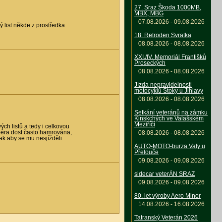
27. Sraz Škoda 1000MB,
MBX, MBG
07.08.2026 - 09.08.2026
 list někde z prostředka.
18. Retroden Svratka
08.08.2026 - 08.08.2026
XXI./IV. Memoriál Františků
Proseckých
08.08.2026 - 08.08.2026
Jízda nepravidelnosti
motocyklů Štoky u Jihlavy
08.08.2026 - 08.08.2026
Setkání veteránů na zámku
Kinskchých ve Valašském
Meziříčí
ých listů a tedy i celkovou
 péra dost často hamrována,
08.08.2026 - 08.08.2026
tak aby se mu nesjížděli
AUTO-MOTO-burza Valy u
Přelouče
09.08.2026 - 09.08.2026
sidecar veterÁN SRAZ
09.08.2026 - 09.08.2026
80. let výroby Aero Minor
14.08.2026 - 16.08.2026
Tatranský Veterán 2026