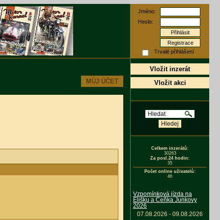
Jméno:
Heslo:
Registrace
Trvalé přihlášení
Vložit inzerát
MŮJ ÚČET
Vložit akci
Celkem inzerátů:
30263
Za posl.24 hodin:
35
Počet online uživatelů:
46
Vzpomínková jízda na
Elišku a Čeňka Junkovy
2026
07.08.2026 - 09.08.2026