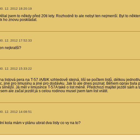
30. 12. 2012 18:20:19
lal jsem to někdy před 20ti lety. Rozhodně to ale nebyl ten nejmenší. Byl to některý
ak ho znovu poskládat.
30. 12. 2012 17:52:33
ten nejkratší?
30. 12. 2012 15:33:22
 listová pera na T-57 /A/B/K vzhledově stejná, liší se počtem listů, délkou jednotliv
sic, jiné pro limusínu a jiné pro dodávku. Jak to ale dnes poznat. Během oprav byla
 silnější. Já měl v limusínce T-57A také o list méně. Předchozí majitel jezdil sám a 
sem ale začal jezdit já s celou rodinou musel jsem tam list vrátit.
30. 12. 2012 14:08:51
ní kola mám v plánu ubrat dva listy co vy na to?