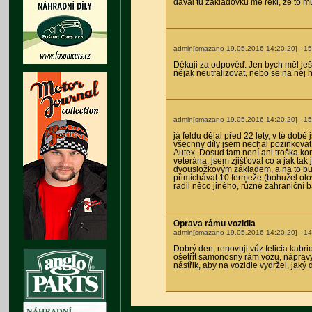
dával tu základovku mě řekl, že to mů
admin[smazano 19.05.2016 14:20:20]
- 15
Děkuji za odpověď. Jen bych měl ješt
nějak neutralizovat, nebo se na ně
admin[smazano 19.05.2016 14:20:20]
- 15
já feldu dělal před 22 lety, v té do
všechny díly jsem nechal pozinkovat
Autex. Dosud tam není ani troška kor
veterána, jsem zjišťoval co a jak tak
dvousložkovým základem, a na to bud
přimíchávat 10 fermeže (bohužel olo
radil něco jiného, různé zahraniční 
Oprava rámu vozidla
admin[smazano 19.05.2016 14:20:20]
- 14
Dobrý den, renovuji vůz felicia kabr
ošetřit samonosný rám vozu, nápravy
nástřik, aby na vozidle vydržel, jaký 