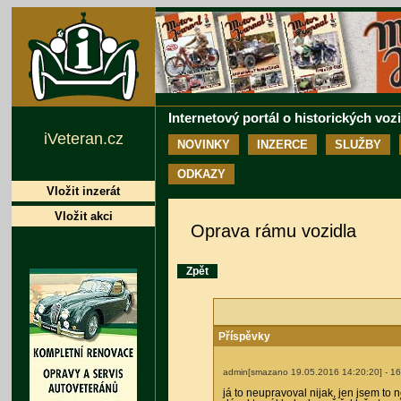
Internetový portál o historických voz
iVeteran.cz
NOVINKY
INZERCE
SLUŽBY
ODKAZY
Vložit inzerát
Vložit akci
Oprava rámu vozidla
Zpět
Příspěvky
admin[smazano 19.05.2016 14:20:20]
- 16
já to neupravoval nijak, jen jsem to 