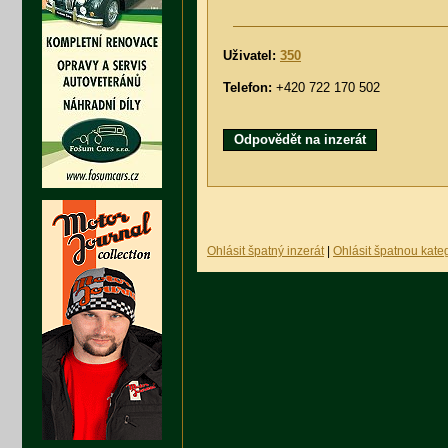
Uživatel:
350
Telefon:
+420 722 170 502
Odpovědět na inzerát
Ohlásit špatný inzerát
|
Ohlásit špatnou kateg