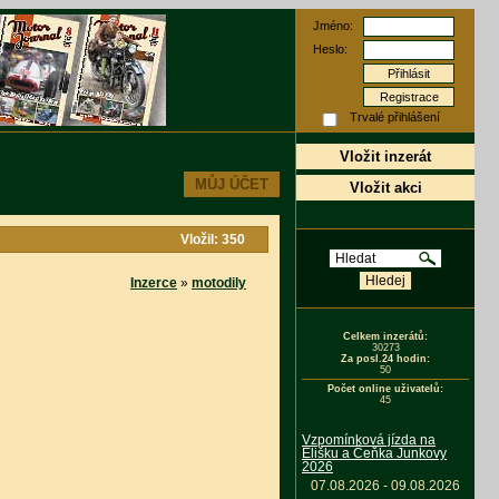
Jméno:
Heslo:
Registrace
Trvalé přihlášení
Vložit inzerát
MŮJ ÚČET
Vložit akci
Vložil: 350
Inzerce
»
motodily
Celkem inzerátů:
30273
Za posl.24 hodin:
50
Počet online uživatelů:
45
Vzpomínková jízda na
Elišku a Čeňka Junkovy
2026
07.08.2026 - 09.08.2026