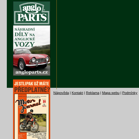
Nápověda
|
Kontakt
|
Reklama
|
Mapa webu
|
Podmínky