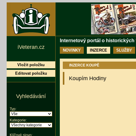
Internetový portál o historických
iVeteran.cz
NOVINKY
INZERCE
SLUŽBY
Vložit položku
INZERCE KOUPĚ
Editovat položku
Koupím Hodiny
Vyhledávání
Typ:
Kategorie:
Klíčové slovo: