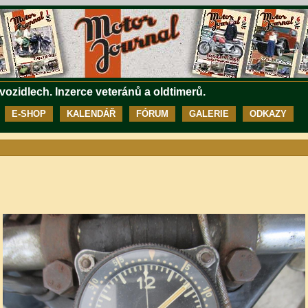
 vozidlech. Inzerce veteránů a oldtimerů.
E-SHOP
KALENDÁŘ
FÓRUM
GALERIE
ODKAZY