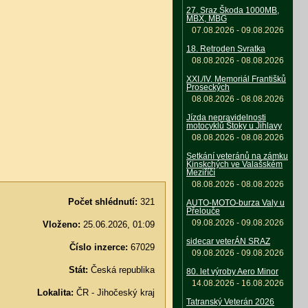
27. Sraz Škoda 1000MB,
MBX, MBG
07.08.2026 - 09.08.2026
18. Retroden Svratka
08.08.2026 - 08.08.2026
XXI./IV. Memoriál Františků
Proseckých
08.08.2026 - 08.08.2026
Jízda nepravidelnosti
motocyklů Štoky u Jihlavy
08.08.2026 - 08.08.2026
Setkání veteránů na zámku
Kinskchých ve Valašském
Meziříčí
08.08.2026 - 08.08.2026
Počet shlédnutí:
321
AUTO-MOTO-burza Valy u
Přelouče
09.08.2026 - 09.08.2026
Vloženo:
25.06.2026, 01:09
sidecar veterÁN SRAZ
Číslo inzerce:
67029
09.08.2026 - 09.08.2026
Stát:
Česká republika
80. let výroby Aero Minor
14.08.2026 - 16.08.2026
Lokalita:
ČR - Jihočeský kraj
Tatranský Veterán 2026