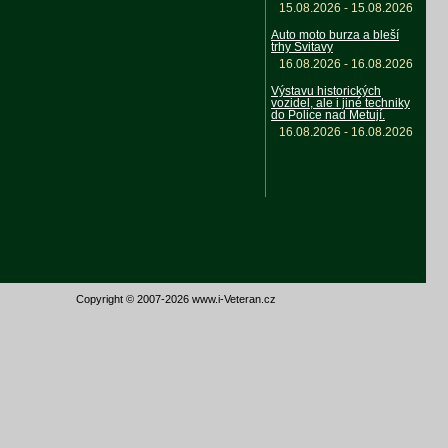
15.08.2026 - 15.08.2026
Auto moto burza a bleší
trhy Svitavy
16.08.2026 - 16.08.2026
Výstavu historických
vozidel, ale i jiné techniky
do Police nad Metují.
16.08.2026 - 16.08.2026
Copyright © 2007-2026 www.i-Veteran.cz