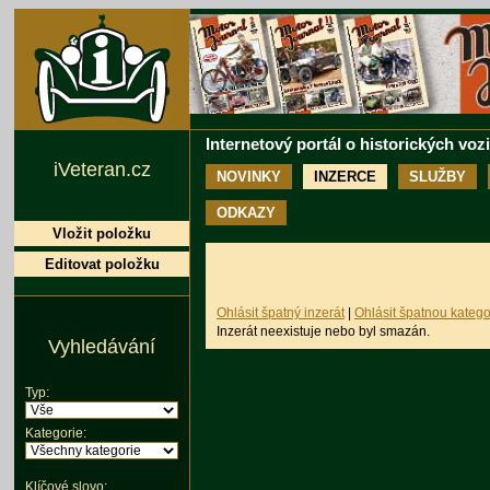
Internetový portál o historických voz
iVeteran.cz
NOVINKY
INZERCE
SLUŽBY
ODKAZY
Vložit položku
Editovat položku
Ohlásit špatný inzerát
|
Ohlásit špatnou katego
Inzerát neexistuje nebo byl smazán.
Vyhledávání
Typ:
Kategorie:
Klíčové slovo: