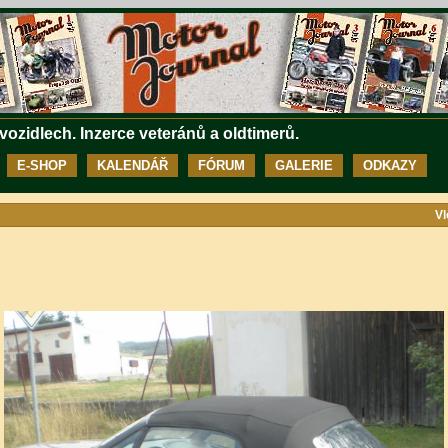
 vozidlech. Inzerce veteránů a oldtimerů.
E-SHOP
KALENDÁŘ
FÓRUM
GALERIE
ODKAZY
Vl