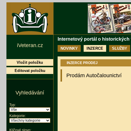
Internetový portál o historických
iVeteran.cz
NOVINKY
INZERCE
SLUŽBY
Vložit položku
INZERCE PRODEJ
Editovat položku
Prodám Autočalounictví
Vyhledávání
Typ:
Kategorie:
Klíčové slovo: