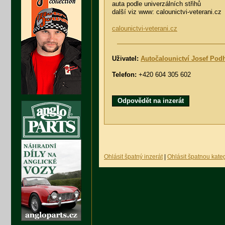
auta podle univerzálních střihů
další viz www: calounictvi-veterani.cz
calounictvi-veterani.cz
Uživatel:
Autočalounictví Josef Pod
Telefon:
+420 604 305 602
Odpovědět na inzerát
Ohlásit špatný inzerát
|
Ohlásit špatnou kateg