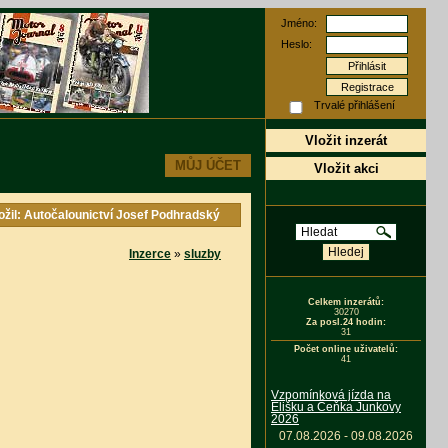
Jméno:
Heslo:
Registrace
Trvalé přihlášení
Vložit inzerát
MŮJ ÚČET
Vložit akci
ožil: Autočalounictví Josef Podhradský
Inzerce
»
sluzby
Celkem inzerátů:
30270
Za posl.24 hodin:
31
Počet online uživatelů:
44
Vzpomínková jízda na
Elišku a Čeňka Junkovy
2026
07.08.2026 - 09.08.2026