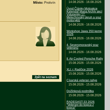
14.08.2026 - 16.08.2026
Město:
Protivín
Úvod Články Motoakce
Kalendář Mapa Archív akcí
Vstupenky 17.
Melechovský okruh a sraz
motocyklů
14.08.2026 - 16.08.2026
Workshop Jawa 350 kemp
2026
14.08.2026 - 16.08.2026
4. Severomoravský sraz
veteránů
14.08.2026 - 16.08.2026
II. Air Cooled Porsche Rally
15.08.2026 - 15.08.2026
XLI. r. Radčice 2026
15.08.2026 - 15.08.2026
Zpět na seznam
Císarská veteran rallye
15.08.2026 - 15.08.2026
Dožínková podmítka
15.08.2026 - 15.08.2026
RADEGAST-33 2026
"Veterani do kopca z
kopca"