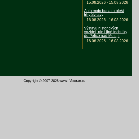
15.08.2026 - 15.08.2026
Auto moto burza a bleší
trhy Svitavy
16.08.2026 - 16.08.2026
Výstavu historických
vozidel, ale i jiné techniky
do Police nad Metují.
16.08.2026 - 16.08.2026
Copyright © 2007-2026 www.i-Veteran.cz