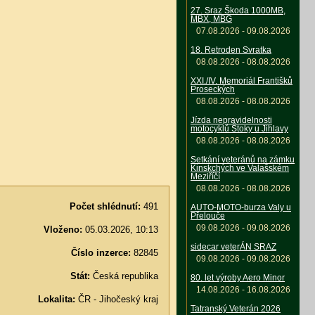
27. Sraz Škoda 1000MB,
MBX, MBG
07.08.2026 - 09.08.2026
18. Retroden Svratka
08.08.2026 - 08.08.2026
XXI./IV. Memoriál Františků
Proseckých
08.08.2026 - 08.08.2026
Jízda nepravidelnosti
motocyklů Štoky u Jihlavy
08.08.2026 - 08.08.2026
Setkání veteránů na zámku
Kinskchých ve Valašském
Meziříčí
08.08.2026 - 08.08.2026
Počet shlédnutí:
491
AUTO-MOTO-burza Valy u
Přelouče
09.08.2026 - 09.08.2026
Vloženo:
05.03.2026, 10:13
sidecar veterÁN SRAZ
Číslo inzerce:
82845
09.08.2026 - 09.08.2026
Stát:
Česká republika
80. let výroby Aero Minor
14.08.2026 - 16.08.2026
Lokalita:
ČR - Jihočeský kraj
Tatranský Veterán 2026