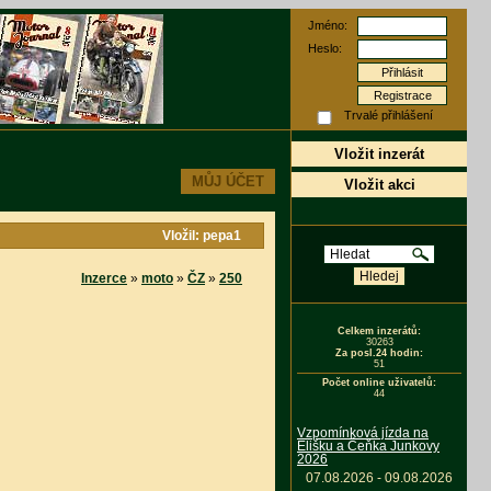
Jméno:
Heslo:
Registrace
Trvalé přihlášení
Vložit inzerát
MŮJ ÚČET
Vložit akci
Vložil: pepa1
Inzerce
»
moto
»
ČZ
»
250
Celkem inzerátů:
30263
Za posl.24 hodin:
51
Počet online uživatelů:
44
Vzpomínková jízda na
Elišku a Čeňka Junkovy
2026
07.08.2026 - 09.08.2026