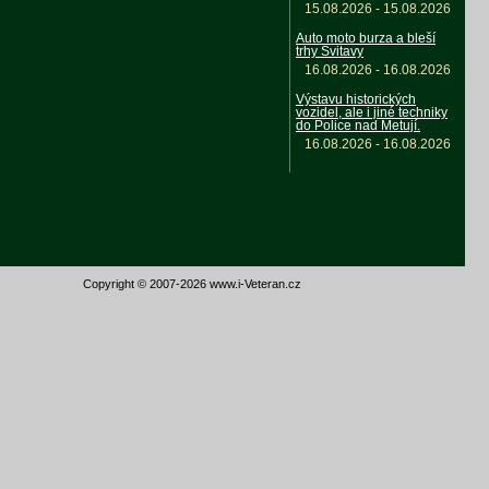
15.08.2026 - 15.08.2026
Auto moto burza a bleší
trhy Svitavy
16.08.2026 - 16.08.2026
Výstavu historických
vozidel, ale i jiné techniky
do Police nad Metují.
16.08.2026 - 16.08.2026
Copyright © 2007-2026 www.i-Veteran.cz