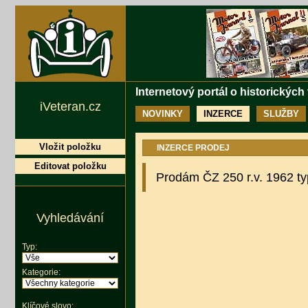
Internetový portál o historických
iVeteran.cz
NOVINKY
INZERCE
SLUŽBY
Vložit položku
INZERCE PRODEJ
Editovat položku
Prodám ČZ 250 r.v. 1962 t
Vyhledávání
Typ:
Kategorie:
Klíčové slovo: