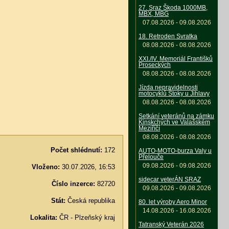
27. Sraz Škoda 1000MB,
MBX, MBG
07.08.2026 - 09.08.2026
18. Retroden Svratka
08.08.2026 - 08.08.2026
XXI./IV. Memoriál Františků
Proseckých
08.08.2026 - 08.08.2026
Jízda nepravidelnosti
motocyklů Štoky u Jihlavy
08.08.2026 - 08.08.2026
Setkání veteránů na zámku
Kinskchých ve Valašském
Meziříčí
08.08.2026 - 08.08.2026
Počet shlédnutí:
172
AUTO-MOTO-burza Valy u
Přelouče
09.08.2026 - 09.08.2026
Vloženo:
30.07.2026, 16:53
sidecar veterÁN SRAZ
Číslo inzerce:
82720
09.08.2026 - 09.08.2026
Stát:
Česká republika
80. let výroby Aero Minor
14.08.2026 - 16.08.2026
Lokalita:
ČR - Plzeňský kraj
Tatranský Veterán 2026