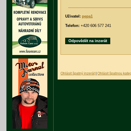
Uživatel:
pepa1
Telefon:
+420 606 577 241
Odpovědět na inzerát
Ohlásit špatný inzerát
|
Ohlásit špatnou kateg