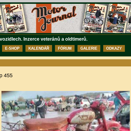
 vozidlech. Inzerce veteránů a oldtimerů.
E-SHOP
KALENDÁŘ
FÓRUM
GALERIE
ODKAZY
yp 455