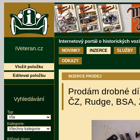
Internetový portál o historických voz
iVeteran.cz
NOVINKY
INZERCE
SLUŽBY
ODKAZY
Vložit položku
Editovat položku
INZERCE PRODEJ
Prodám drobné díl
Vyhledávání
ČZ, Rudge, BSA,
Typ:
Kategorie:
Klíčové slovo: