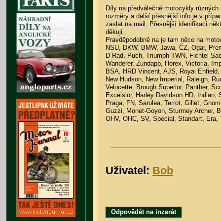
Díly na předválečné motocykly různých 
rozměry a další přesnější info je v pří
zaslat na mail. Přesnější idenifikaci ně
děkuji.
Pravděpodobně na je tam něco na motoc
NSU, DKW, BMW, Jawa, ČZ, Ogar, Premie
D-Rad, Puch, Triumph TWN, Fichtel Sach
Wanderer, Zundapp, Horex, Victoria, Impe
BSA, HRD Vincent, AJS, Royal Enfield,
New Hudson, New Imperial, Raleigh, R
Velocette, Brough Superior, Panther, Sc
Excelsior, Harley Davidson HD, Indian, S
Praga, FN, Sarolea, Terrot, Gillet, Gno
Guzzi, Monet-Goyon, Sturmey Archer, 
OHV, OHC, SV, Special, Standart, Era, 
Uživatel:
Bob
Odpovědět na inzerát