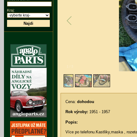
Kraj:
Najdi
1
/
3
Cena:
dohodou
Rok výroby:
1951 - 1957
Popis:
Více po telefonu.Kastliky,maska , rozeta