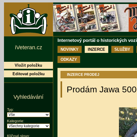
Internetový portál o historických voz
iVeteran.cz
NOVINKY
INZERCE
SLUŽBY
ODKAZY
Vložit položku
Editovat položku
INZERCE PRODEJ
Prodám Jawa 500 
Vyhledávání
Typ:
Kategorie:
Klíčové slovo: