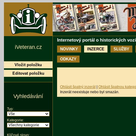
Internetový portál o historických voz
iVeteran.cz
NOVINKY
INZERCE
SLUŽBY
ODKAZY
Vložit položku
Editovat položku
Ohlásit špatný inzerát
|
Ohlásit špatnou katego
Inzerát neexistuje nebo byl smazán.
Vyhledávání
Typ:
Kategorie:
Klíčové slovo: