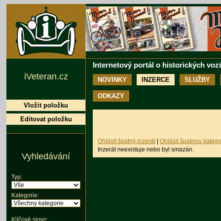
Internetový portál o historických voz
iVeteran.cz
NOVINKY
INZERCE
SLUŽBY
ODKAZY
Vložit položku
Editovat položku
Ohlásit špatný inzerát
|
Ohlásit špatnou katego
Inzerát neexistuje nebo byl smazán.
Vyhledávání
Typ:
Kategorie:
Klíčové slovo: