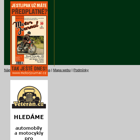
Nápověda
|
Kontakt
|
Reklama
|
Mapa webu
|
Podmínky