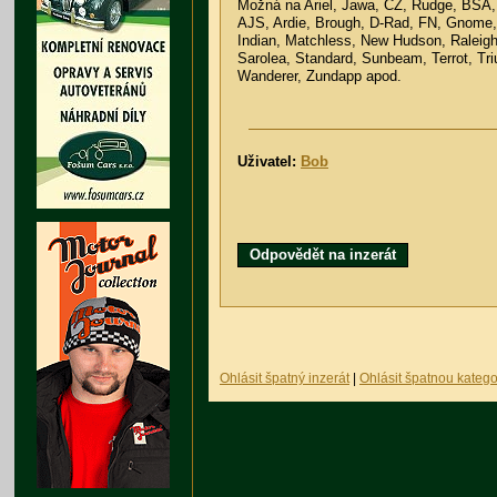
Možná na Ariel, Jawa, ČZ, Rudge, BSA,
AJS, Ardie, Brough, D-Rad, FN, Gnome, 
Indian, Matchless, New Hudson, Raleigh,
Sarolea, Standard, Sunbeam, Terrot, Tri
Wanderer, Zundapp apod.
Uživatel:
Bob
Odpovědět na inzerát
Ohlásit špatný inzerát
|
Ohlásit špatnou katego