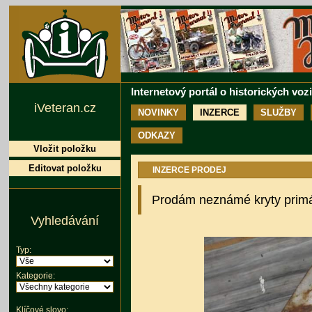
Internetový portál o historických voz
iVeteran.cz
NOVINKY
INZERCE
SLUŽBY
ODKAZY
Vložit položku
Editovat položku
INZERCE PRODEJ
Prodám neznámé kryty primár
Vyhledávání
Typ:
Kategorie:
Klíčové slovo: