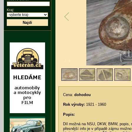
Kraj:
Najdi
1
/
5
Cena:
dohodou
Rok výroby:
1921 - 1960
Popis:
Díl možná na NSU, DKW, BMW, popis, r
přesnější info je v případě zájmu možno 