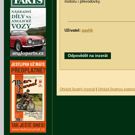
motoru i převodovky.
Uživatel:
pavlik
Odpovědět na inzerát
Ohlásit špatný inzerát
|
Ohlásit špatnou katego