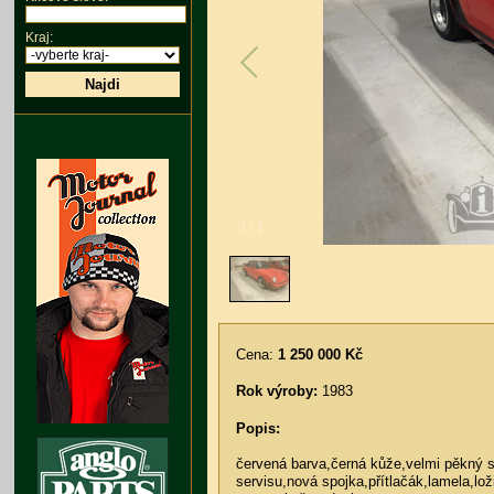
Kraj:
Najdi
1
/
1
Cena:
1 250 000 Kč
Rok výroby:
1983
Popis:
červená barva,černá kůže,velmi pěkný 
servisu,nová spojka,přítlačák,lamela,lo