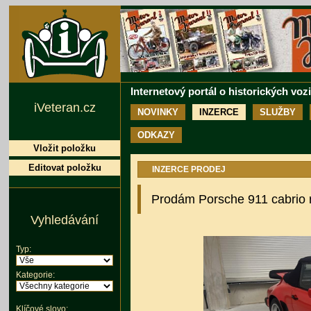
Internetový portál o historických voz
iVeteran.cz
NOVINKY
INZERCE
SLUŽBY
ODKAZY
Vložit položku
Editovat položku
INZERCE PRODEJ
Prodám Porsche 911 cabrio r
Vyhledávání
Typ:
Kategorie:
Klíčové slovo: