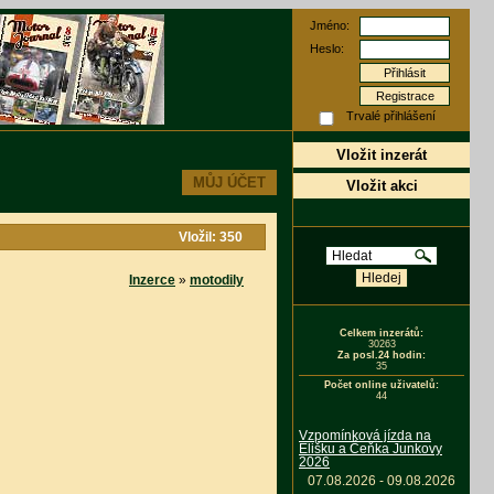
Jméno:
Heslo:
Registrace
Trvalé přihlášení
Vložit inzerát
MŮJ ÚČET
Vložit akci
Vložil: 350
Inzerce
»
motodily
Celkem inzerátů:
30263
Za posl.24 hodin:
35
Počet online uživatelů:
44
Vzpomínková jízda na
Elišku a Čeňka Junkovy
2026
07.08.2026 - 09.08.2026