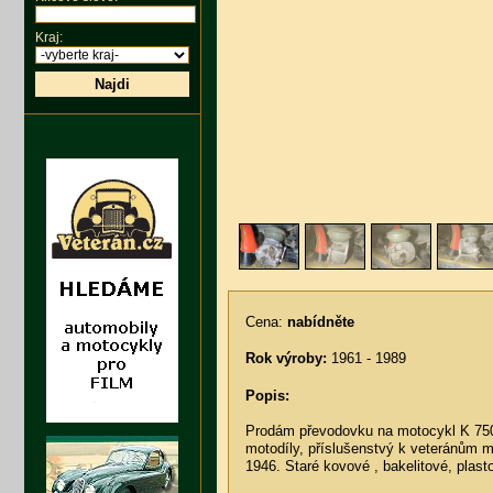
Kraj:
Najdi
Cena:
nabídněte
Rok výroby:
1961 - 1989
Popis:
Prodám převodovku na motocykl K 750
motodíly, příslušenstvý k veteránům m
1946. Staré kovové , bakelitové, plast