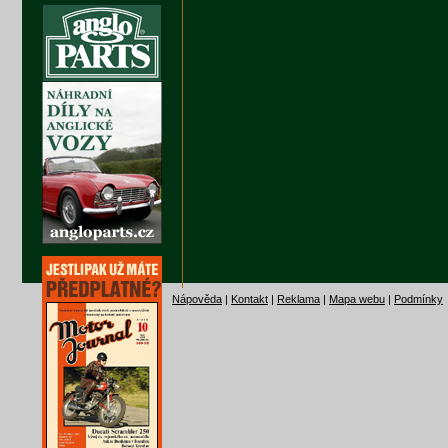
Nápověda
|
Kontakt
|
Reklama
|
Mapa webu
|
Podmínky