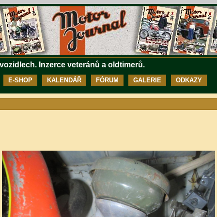
 vozidlech. Inzerce veteránů a oldtimerů.
E-SHOP
KALENDÁŘ
FÓRUM
GALERIE
ODKAZY