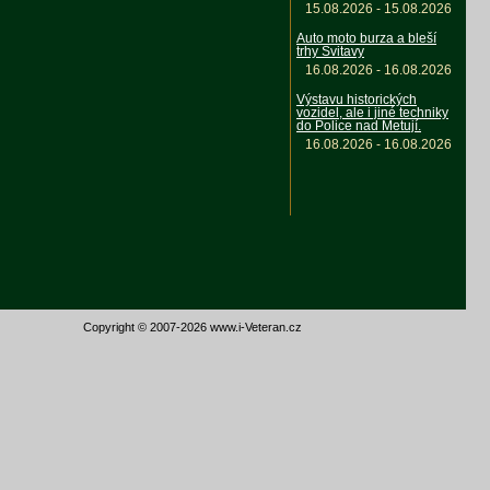
15.08.2026 - 15.08.2026
Auto moto burza a bleší
trhy Svitavy
16.08.2026 - 16.08.2026
Výstavu historických
vozidel, ale i jiné techniky
do Police nad Metují.
16.08.2026 - 16.08.2026
Copyright © 2007-2026 www.i-Veteran.cz