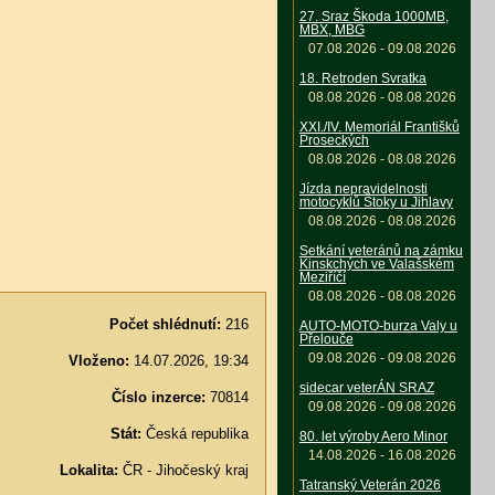
27. Sraz Škoda 1000MB,
MBX, MBG
07.08.2026 - 09.08.2026
18. Retroden Svratka
08.08.2026 - 08.08.2026
XXI./IV. Memoriál Františků
Proseckých
08.08.2026 - 08.08.2026
Jízda nepravidelnosti
motocyklů Štoky u Jihlavy
08.08.2026 - 08.08.2026
Setkání veteránů na zámku
Kinskchých ve Valašském
Meziříčí
08.08.2026 - 08.08.2026
Počet shlédnutí:
216
AUTO-MOTO-burza Valy u
Přelouče
09.08.2026 - 09.08.2026
Vloženo:
14.07.2026, 19:34
sidecar veterÁN SRAZ
Číslo inzerce:
70814
09.08.2026 - 09.08.2026
Stát:
Česká republika
80. let výroby Aero Minor
14.08.2026 - 16.08.2026
Lokalita:
ČR - Jihočeský kraj
Tatranský Veterán 2026