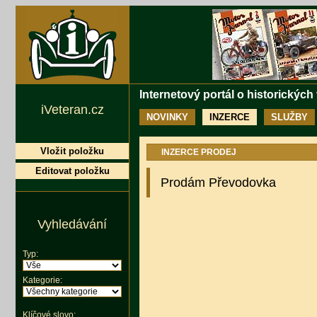
Internetový portál o historických
iVeteran.cz
NOVINKY
INZERCE
SLUŽBY
Vložit položku
INZERCE PRODEJ
Editovat položku
Prodám Převodovka
Vyhledávání
Typ:
Kategorie:
Klíčové slovo: