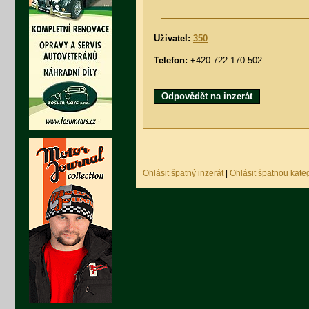
Uživatel:
350
Telefon:
+420 722 170 502
Odpovědět na inzerát
Ohlásit špatný inzerát
|
Ohlásit špatnou kateg