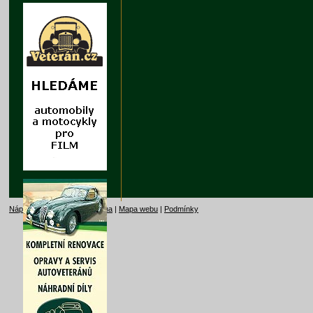
Nápověda
|
Kontakt
|
Reklama
|
Mapa webu
|
Podmínky