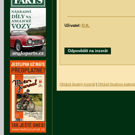
Uživatel:
O.K.
Odpovědět na inzerát
Ohlásit špatný inzerát
|
Ohlásit špatnou katego