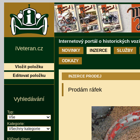
Internetový portál o historických voz
iVeteran.cz
NOVINKY
INZERCE
SLUŽBY
ODKAZY
Vložit položku
Editovat položku
INZERCE PRODEJ
Prodám ráfek
Vyhledávání
Typ:
Kategorie:
Klíčové slovo: