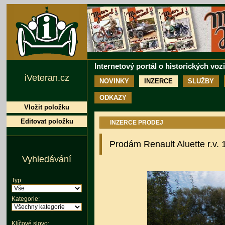
Internetový portál o historických voz
iVeteran.cz
NOVINKY
INZERCE
SLUŽBY
ODKAZY
Vložit položku
Editovat položku
INZERCE PRODEJ
Prodám Renault Aluette r.v.
Vyhledávání
Typ:
Kategorie:
Klíčové slovo: