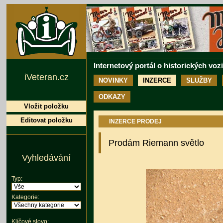
Internetový portál o historických voz
iVeteran.cz
NOVINKY
INZERCE
SLUŽBY
ODKAZY
Vložit položku
Editovat položku
INZERCE PRODEJ
Prodám Riemann světlo
Vyhledávání
Typ:
Kategorie:
Klíčové slovo: