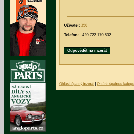
Uživatel:
350
Telefon:
+420 722 170 502
Odpovědět na inzerát
Ohlásit špatný inzerát
|
Ohlásit špatnou katego