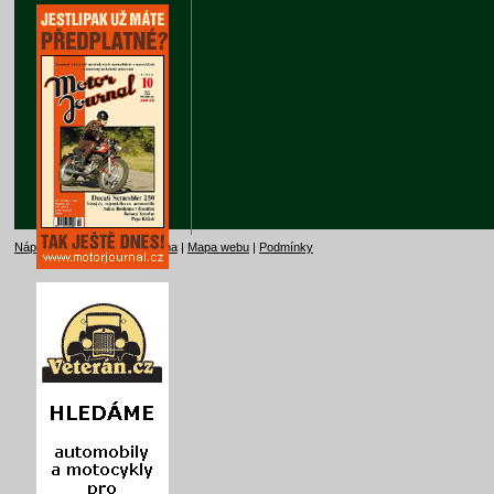
Nápověda
|
Kontakt
|
Reklama
|
Mapa webu
|
Podmínky