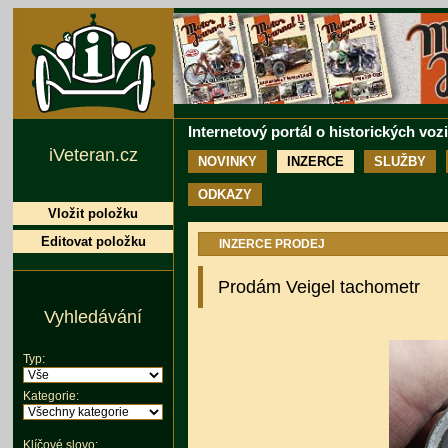
Internetový portál o historických voz
iVeteran.cz
NOVINKY
INZERCE
SLUŽBY
ODKAZY
Vložit položku
Editovat položku
INZERCE PRODEJ
Prodám Veigel tachometr
Vyhledávání
Typ:
Kategorie:
Klíčové slovo: