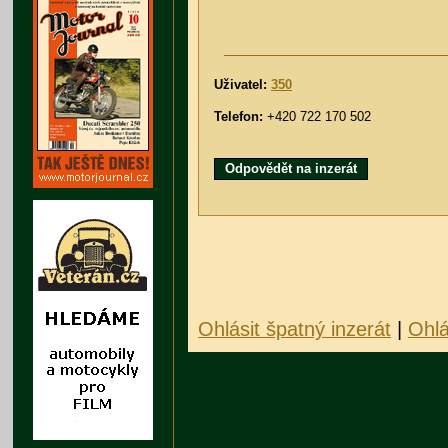
Uživatel:
350
Telefon:
+420 722 170 502
Odpovědět na inzerát
Ohlásit špatný inzerát
|
Ohlá