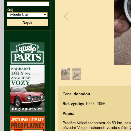
Kraj:
Najdi
1
/
2
Cena:
dohodou
Rok výroby:
1920 - 1986
Popis:
Prodám Veigel tachometr do 80 km, ne
původní Veigel tachometr vzadu s šik