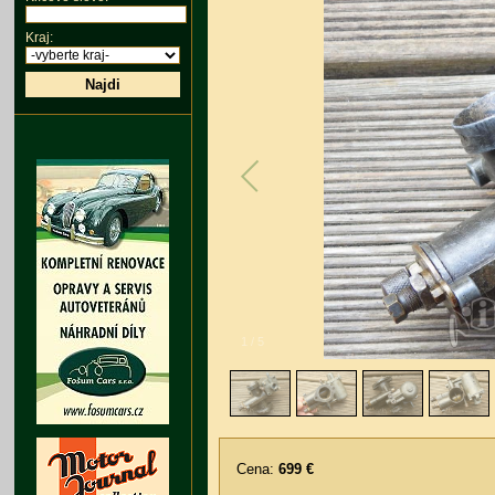
Kraj:
Najdi
1
/
5
Cena:
699 €