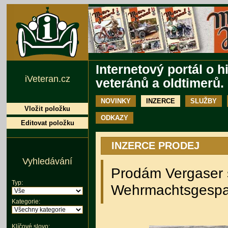
Internetový portál o h
iVeteran.cz
veteránů a oldtimerů.
NOVINKY
INZERCE
SLUŽBY
Vložit položku
ODKAZY
Editovat položku
INZERCE PRODEJ
Vyhledávání
Prodám Vergaser
Typ:
Wehrmachtsgesp
Kategorie:
Klíčové slovo: