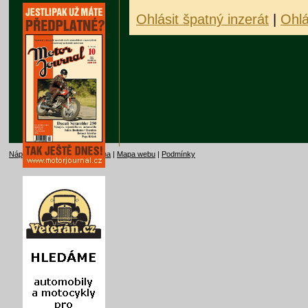
Ohlásit špatný inzerát
|
Ohlá
Nápověda
|
Kontakt
|
Reklama
|
Mapa webu
|
Podmínky