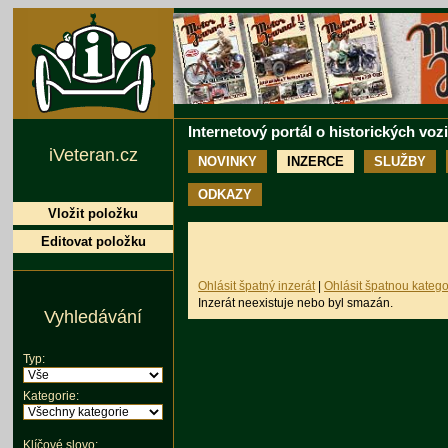
Internetový portál o historických voz
iVeteran.cz
NOVINKY
INZERCE
SLUŽBY
ODKAZY
Vložit položku
Editovat položku
Ohlásit špatný inzerát
|
Ohlásit špatnou katego
Inzerát neexistuje nebo byl smazán.
Vyhledávání
Typ:
Kategorie:
Klíčové slovo: