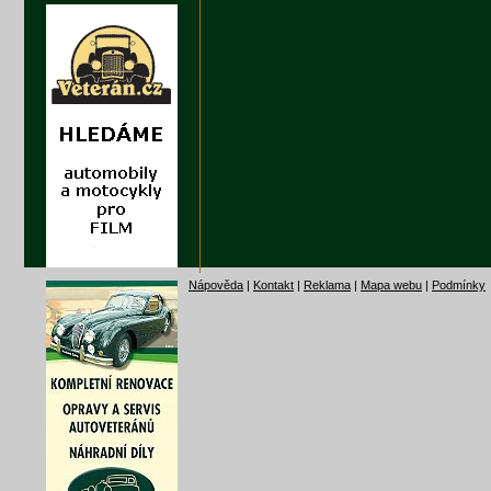
Nápověda
|
Kontakt
|
Reklama
|
Mapa webu
|
Podmínky