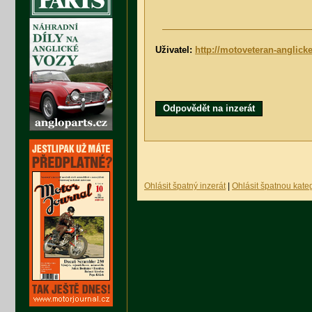
Uživatel:
http://motoveteran-anglicke
Odpovědět na inzerát
Ohlásit špatný inzerát
|
Ohlásit špatnou kateg