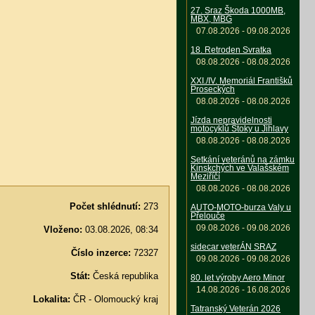
27. Sraz Škoda 1000MB,
MBX, MBG
07.08.2026 - 09.08.2026
18. Retroden Svratka
08.08.2026 - 08.08.2026
XXI./IV. Memoriál Františků
Proseckých
08.08.2026 - 08.08.2026
Jízda nepravidelnosti
motocyklů Štoky u Jihlavy
08.08.2026 - 08.08.2026
Setkání veteránů na zámku
Kinskchých ve Valašském
Meziříčí
08.08.2026 - 08.08.2026
Počet shlédnutí:
273
AUTO-MOTO-burza Valy u
Přelouče
09.08.2026 - 09.08.2026
Vloženo:
03.08.2026, 08:34
sidecar veterÁN SRAZ
Číslo inzerce:
72327
09.08.2026 - 09.08.2026
Stát:
Česká republika
80. let výroby Aero Minor
14.08.2026 - 16.08.2026
Lokalita:
ČR - Olomoucký kraj
Tatranský Veterán 2026