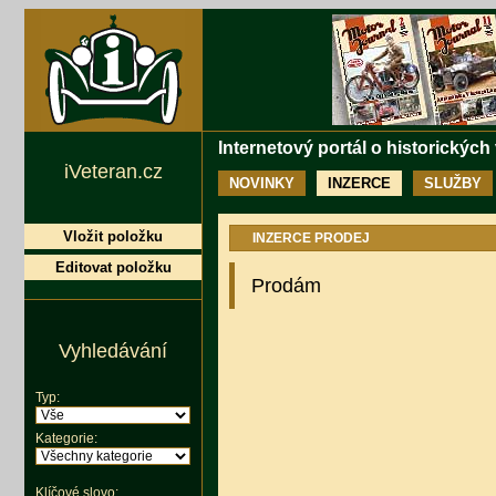
Internetový portál o historických
iVeteran.cz
NOVINKY
INZERCE
SLUŽBY
Vložit položku
INZERCE PRODEJ
Editovat položku
Prodám
Vyhledávání
Typ:
Kategorie:
Klíčové slovo: