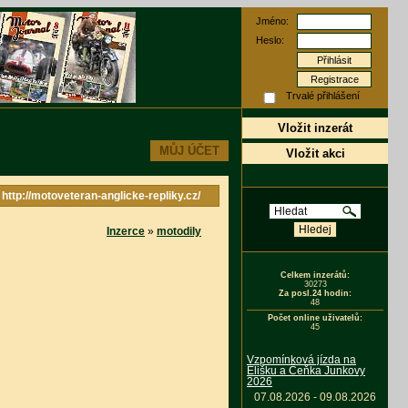
Jméno:
Heslo:
Registrace
Trvalé přihlášení
Vložit inzerát
MŮJ ÚČET
Vložit akci
: http://motoveteran-anglicke-repliky.cz/
Inzerce
»
motodily
Celkem inzerátů:
30273
Za posl.24 hodin:
48
Počet online uživatelů:
45
Vzpomínková jízda na
Elišku a Čeňka Junkovy
2026
07.08.2026 - 09.08.2026