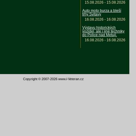
15.08.2026 - 15.08.2026
Auto moto burza a bleší
trhy Svitavy
16.08.2026 - 16.08.2026
Výstavu historických
vozidel, ale i jiné techniky
do Police nad Metují.
16.08.2026 - 16.08.2026
Copyright © 2007-2026 www.i-Veteran.cz