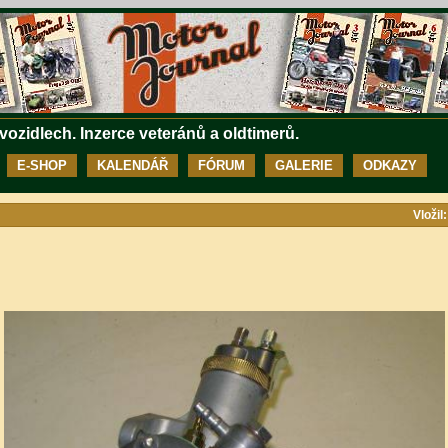
 vozidlech. Inzerce veteránů a oldtimerů.
E-SHOP
KALENDÁŘ
FÓRUM
GALERIE
ODKAZY
Vložil