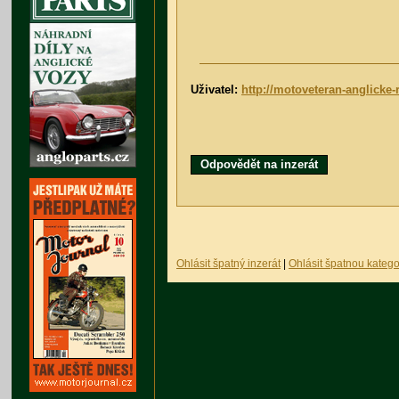
Uživatel:
http://motoveteran-anglicke-r
Odpovědět na inzerát
Ohlásit špatný inzerát
|
Ohlásit špatnou katego