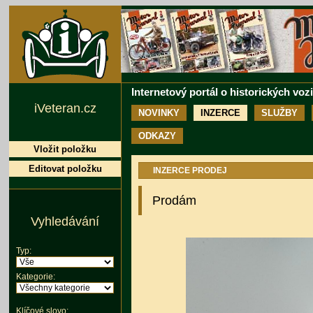
Internetový portál o historických voz
iVeteran.cz
NOVINKY
INZERCE
SLUŽBY
ODKAZY
Vložit položku
Editovat položku
INZERCE PRODEJ
Prodám
Vyhledávání
Typ:
Kategorie:
Klíčové slovo: