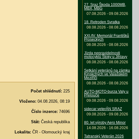
27. Sraz Škoda 1000MB,
MBX, MBG
07.08.2026 - 09.08.2026
18. Retroden Svratka
08.08.2026 - 08.08.2026
XXI./IV. Memoriál Františků
Proseckých
08.08.2026 - 08.08.2026
Jízda nepravidelnosti
motocyklů Štoky u Jihlavy
08.08.2026 - 08.08.2026
Setkání veteránů na zámku
Kinskchých ve Valašském
Meziříčí
08.08.2026 - 08.08.2026
Počet shlédnutí:
225
AUTO-MOTO-burza Valy u
Přelouče
09.08.2026 - 09.08.2026
Vloženo:
04.08.2026, 08:19
sidecar veterÁN SRAZ
Číslo inzerce:
74696
09.08.2026 - 09.08.2026
Stát:
Česká republika
80. let výroby Aero Minor
14.08.2026 - 16.08.2026
Lokalita:
ČR - Olomoucký kraj
Tatranský Veterán 2026