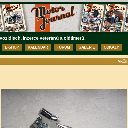
 vozidlech. Inzerce veteránů a oldtimerů.
E-SHOP
KALENDÁŘ
FÓRUM
GALERIE
ODKAZY
Vložil