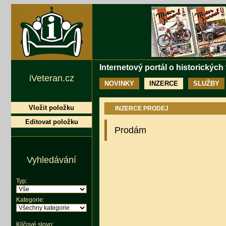
Internetový portál o historických
iVeteran.cz
NOVINKY
INZERCE
SLUŽBY
Vložit položku
INZERCE PRODEJ
Editovat položku
Prodám
Vyhledávání
Typ:
Kategorie:
Klíčové slovo: