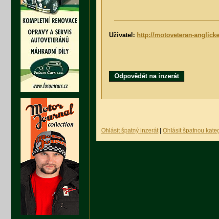
Uživatel:
http://motoveteran-anglicke
Odpovědět na inzerát
Ohlásit špatný inzerát
|
Ohlásit špatnou kateg