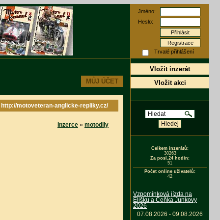
Jméno:
Heslo:
Registrace
Trvalé přihlášení
Vložit inzerát
MŮJ ÚČET
Vložit akci
: http://motoveteran-anglicke-repliky.cz/
Inzerce
»
motodily
Celkem inzerátů:
30263
Za posl.24 hodin:
51
Počet online uživatelů:
42
Vzpomínková jízda na
Elišku a Čeňka Junkovy
2026
07.08.2026 - 09.08.2026