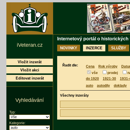
Internetový portál o historických
iVeteran.cz
NOVINKY
INZERCE
SLUŽBY
Vložit inzerát
Řadit dle:
Cena
Rok výroby
Datu
Vložit akci
vše
prodej
n
Editovat inzerát
do 1920
1921-30
1931-
auto
autodily
doklady
Všechny inzeráty
Vyhledávání
Typ:
Kategorie: