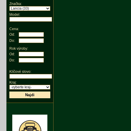
Značka:
Model:
Cena:
Od:
Do:
Rok výroby:
Od:
Do:
Klíčové slovo:
Kraj:
Najdi