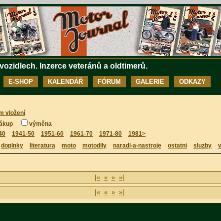
 vozidlech. Inzerce veteránů a oldtimerů.
E-SHOP
KALENDÁŘ
FÓRUM
GALERIE
ODKAZY
m vložení
ákup
výměna
40
1941-50
1951-60
1961-70
1971-80
1981>
doplnky
literatura
moto
motodily
naradi-a-nastroje
ostatni
sluzby
v
|«
«
»
»|
|«
«
»
»|