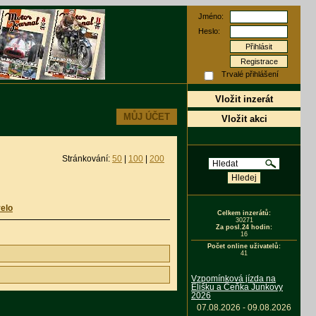
Jméno:
Heslo:
Registrace
Trvalé přihlášení
Vložit inzerát
MŮJ ÚČET
Vložit akci
Stránkování:
50
|
100
|
200
elo
Celkem inzerátů:
30271
Za posl.24 hodin:
16
Počet online uživatelů:
41
Vzpomínková jízda na
Elišku a Čeňka Junkovy
2026
07.08.2026 - 09.08.2026