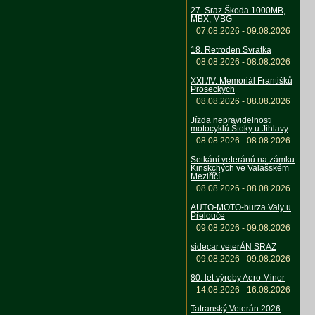
27. Sraz Škoda 1000MB,
MBX, MBG
07.08.2026 - 09.08.2026
18. Retroden Svratka
08.08.2026 - 08.08.2026
XXI./IV. Memoriál Františků
Proseckých
08.08.2026 - 08.08.2026
Jízda nepravidelnosti
motocyklů Štoky u Jihlavy
08.08.2026 - 08.08.2026
Setkání veteránů na zámku
Kinskchých ve Valašském
Meziříčí
08.08.2026 - 08.08.2026
AUTO-MOTO-burza Valy u
Přelouče
09.08.2026 - 09.08.2026
sidecar veterÁN SRAZ
09.08.2026 - 09.08.2026
80. let výroby Aero Minor
14.08.2026 - 16.08.2026
Tatranský Veterán 2026