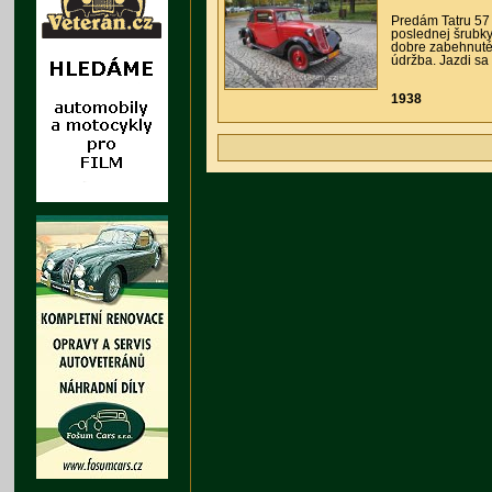
Predám Tatru 57 A
poslednej šrubky
dobre zabehnuté
údržba. Jazdi sa
1938