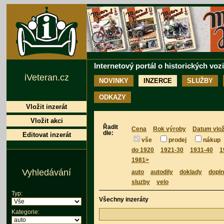
Internetový portál o historických voz
iVeteran.cz
NOVINKY
INZERCE
SLUŽBY
ODKAZY
Vložit inzerát
Vložit akci
Řadit
Cena
Rok výroby
Datum vlož
dle:
Editovat inzerát
vše
prodej
nákup
do 1920
1921-30
1931-40
1
1981>
Vyhledávání
auto
autodily
doklady
dopl
sluzby
velo
Typ:
Všechny inzeráty
Kategorie: