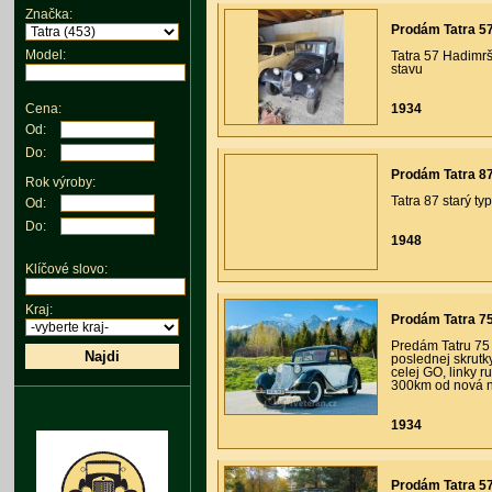
Značka:
Prodám Tatra 57
Model:
Tatra 57 Hadimr
stavu
1934
Cena:
Od:
Do:
Prodám Tatra 87
Rok výroby:
Tatra 87 starý typ
Od:
Do:
1948
Klíčové slovo:
Kraj:
Prodám Tatra 75 
Predám Tatru 75 
Najdi
poslednej skrutk
celej GO, linky 
300km od nová no
1934
Prodám Tatra 57 