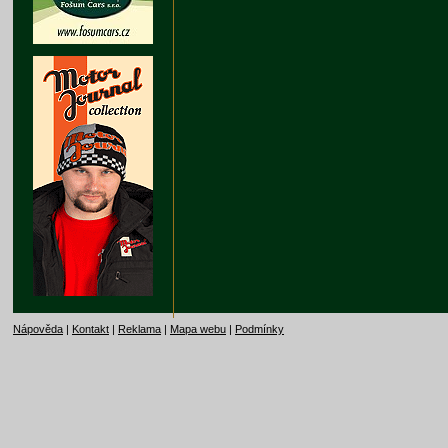
Nápověda
|
Kontakt
|
Reklama
|
Mapa webu
|
Podmínky