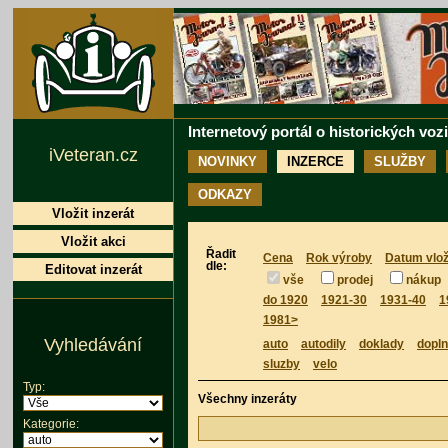
Internetový portál o historických voz
iVeteran.cz
NOVINKY
INZERCE
SLUŽBY
ODKAZY
Vložit inzerát
Vložit akci
Řadit
Cena
Rok výroby
Datum vlož
dle:
Editovat inzerát
vše
prodej
nákup
do 1920
1921-30
1931-40
1
1981>
Vyhledávání
auto
autodily
doklady
dopl
sluzby
velo
Typ:
Všechny inzeráty
Kategorie: