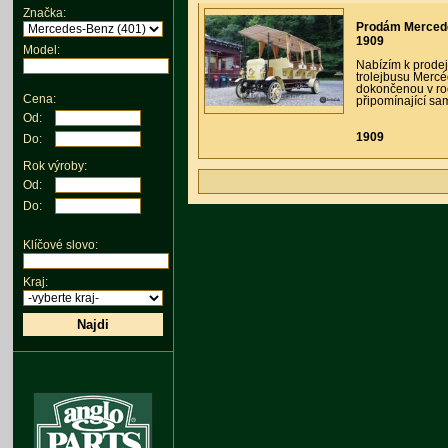
Značka:
Prodám Mercedes
1909
Model:
Nabízím k prodej
trolejbusu Mercé
dokončenou v roc
Cena:
připomínající sa
Od:
1909
Do:
Rok výroby:
Od:
Do:
Klíčové slovo:
Kraj:
Najdi