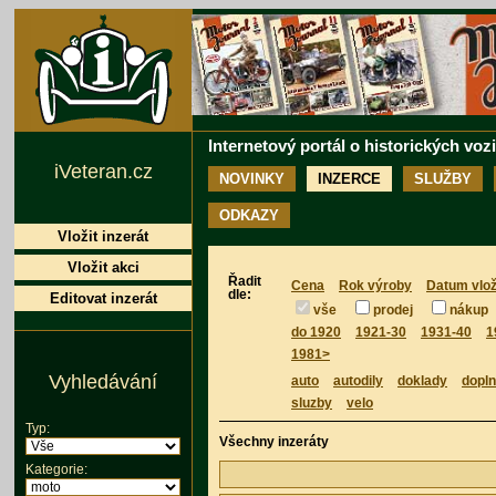
Internetový portál o historických voz
iVeteran.cz
NOVINKY
INZERCE
SLUŽBY
ODKAZY
Vložit inzerát
Vložit akci
Řadit
Cena
Rok výroby
Datum vlož
dle:
Editovat inzerát
vše
prodej
nákup
do 1920
1921-30
1931-40
1
1981>
Vyhledávání
auto
autodily
doklady
dopl
sluzby
velo
Typ:
Všechny inzeráty
Kategorie: