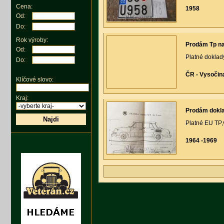
Cena:
1958
Od:
Do:
Rok výroby:
Prodám Tp na 
Od:
Platné doklad
Do:
ČR - Vysočin
Klíčové slovo:
Kraj:
Prodám dokl
Najdi
Platné EU TP,
1964 -1969