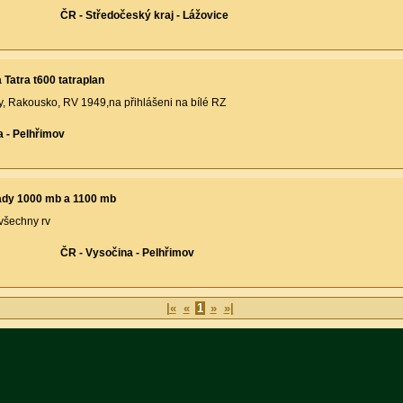
ČR - Středočeský kraj - Lážovice
Tatra t600 tatraplan
y, Rakousko, RV 1949,na přihlášeni na bílé RZ
a - Pelhřimov
ady 1000 mb a 1100 mb
všechny rv
ČR - Vysočina - Pelhřimov
|«
«
1
»
»|