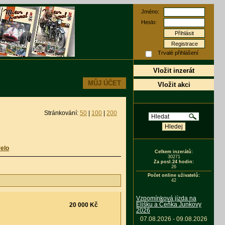
Jméno:
Heslo:
Registrace
Trvalé přihlášení
Vložit inzerát
MŮJ ÚČET
Vložit akci
Stránkování:
50
|
100
|
200
elo
Celkem inzerátů:
30271
Za posl.24 hodin:
26
Počet online uživatelů:
42
Vzpomínková jízda na
Elišku a Čeňka Junkovy
20 000 Kč
2026
07.08.2026 - 09.08.2026