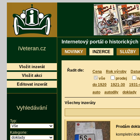
Internetový portál o historických
iVeteran.cz
NOVINKY
INZERCE
SLUŽBY
Vložit inzerát
Řadit dle:
Cena
Rok výroby
Datu
Vložit akci
vše
prodej
n
Editovat inzerát
do 1920
1921-30
1931-
auto
autodily
doklady
Všechny inzeráty
Vyhledávání
Typ:
Prodám dokla
Kategorie:
kompletní dok