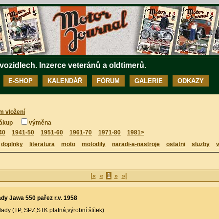
 vozidlech. Inzerce veteránů a oldtimerů.
E-SHOP
KALENDÁŘ
FÓRUM
GALERIE
ODKAZY
m vložení
ákup
výměna
40
1941-50
1951-60
1961-70
1971-80
1981>
doplnky
literatura
moto
motodily
naradi-a-nastroje
ostatni
sluzby
v
|«
«
1
»
»|
dy Jawa 550 pařez r.v. 1958
lady (TP, SPZ,STK platná,výrobní štítek)