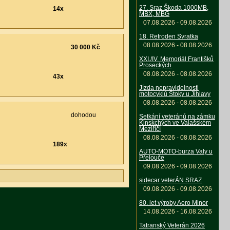
27. Sraz Škoda 1000MB,
14x
MBX, MBG
07.08.2026 - 09.08.2026
18. Retroden Svratka
08.08.2026 - 08.08.2026
30 000 Kč
XXI./IV. Memoriál Františků
Proseckých
08.08.2026 - 08.08.2026
43x
Jízda nepravidelnosti
motocyklů Štoky u Jihlavy
08.08.2026 - 08.08.2026
dohodou
Setkání veteránů na zámku
Kinskchých ve Valašském
Meziříčí
08.08.2026 - 08.08.2026
189x
AUTO-MOTO-burza Valy u
Přelouče
09.08.2026 - 09.08.2026
sidecar veterÁN SRAZ
09.08.2026 - 09.08.2026
80. let výroby Aero Minor
14.08.2026 - 16.08.2026
Tatranský Veterán 2026