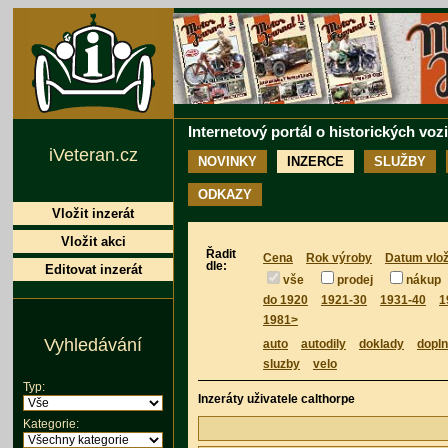
Internetový portál o historických voz
iVeteran.cz
NOVINKY
INZERCE
SLUŽBY
ODKAZY
Vložit inzerát
Vložit akci
Řadit
Cena
Rok výroby
Datum vlož
dle:
Editovat inzerát
vše
prodej
nákup
do 1920
1921-30
1931-40
1
1981>
Vyhledávání
auto
autodily
doklady
dopl
sluzby
velo
Typ:
Inzeráty uživatele calthorpe
Kategorie: