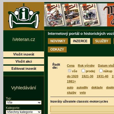
Internetový portál o historických voz
iVeteran.cz
NOVINKY
INZERCE
SLUŽBY
ODKAZY
Vložit inzerát
Vložit akci
Řadit
Cena
Rok výroby
Datum vlož
dle:
Editovat inzerát
vše
prodej
nákup
do 1920
1921-30
1931-40
1
1981>
Vyhledávání
auto
autodily
doklady
dopl
sluzby
velo
Typ:
Inzeráty uživatele classsic-motorcycles
Kategorie: