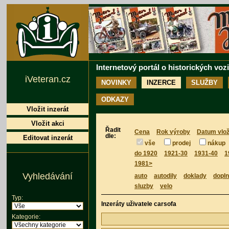
Internetový portál o historických voz
iVeteran.cz
NOVINKY
INZERCE
SLUŽBY
ODKAZY
Vložit inzerát
Vložit akci
Řadit
Cena
Rok výroby
Datum vlož
dle:
Editovat inzerát
vše
prodej
nákup
do 1920
1921-30
1931-40
1
1981>
Vyhledávání
auto
autodily
doklady
dopl
sluzby
velo
Typ:
Inzeráty uživatele carsofa
Kategorie: