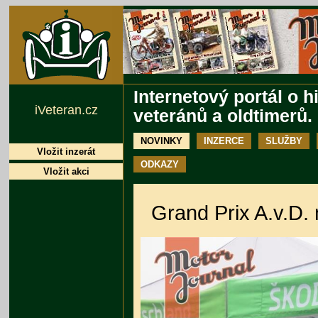
Internetový portál o h
iVeteran.cz
veteránů a oldtimerů.
NOVINKY
INZERCE
SLUŽBY
Vložit inzerát
ODKAZY
Vložit akci
Grand Prix A.v.D.