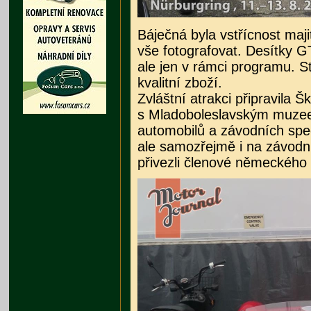
Báječná byla vstřícnost majit
vše fotografovat. Desítky G
ale jen v rámci programu. S
kvalitní zboží.
Zvláštní atrakci připravila 
s Mladoboleslavským muzee
automobilů a závodních spe
ale samozřejmě i na závodní
přivezli členové německého