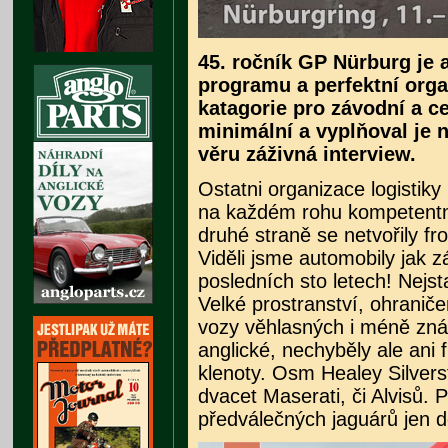
45. ročník GP Nürburg je 
programu a perfektní orga
katagorie pro závodní a ce
minimální a vyplňoval je 
věru záživná interview.
Ostatni organizace logistiky
na každém rohu kompetentni
druhé straně se netvořily fr
Viděli jsme automobily jak z
posledních sto letech! Nejsta
Velké prostranství, ohranič
vozy věhlasných i méně zná
anglické, nechyběly ale an
klenoty. Osm Healey Silvers
dvacet Maserati, či Alvisů.
předválečných jaguárů jen d