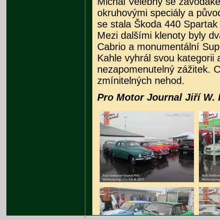
Michal Velebný se závodá
okruhovými speciály a pův
se stala Škoda 440 Spartak P
Mezi dalšími klenoty byly d
Cabrio a monumentální Supe
Kahle vyhrál svou kategorii
nezapomenutelný zážitek. C
zmínitelných nehod.
Pro Motor Journal Jiří W. 