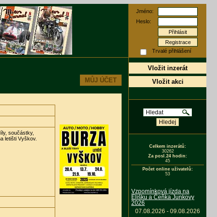
Jméno:
Heslo:
Registrace
Trvalé přihlášení
Vložit inzerát
MŮJ ÚČET
Vložit akci
íly, součástky,
 letišti Vyškov.
Celkem inzerátů:
30262
Za posl.24 hodin:
45
Počet online uživatelů:
53
Vzpomínková jízda na
Elišku a Čeňka Junkovy
2026
07.08.2026 - 09.08.2026