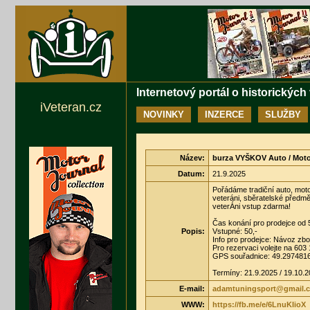
Internetový portál o historických
iVeteran.cz
NOVINKY
INZERCE
SLUŽBY
Název:
burza VYŠKOV Auto / Moto 
Datum:
21.9.2025
Pořádáme tradiční auto, moto,
veteráni, sběratelské předmět
veterÁni vstup zdarma!
Čas konání pro prodejce od 
Popis:
Vstupné: 50,-
Info pro prodejce: Návoz zbo
Pro rezervaci volejte na 603
GPS souřadnice: 49.297481
Termíny: 21.9.2025 / 19.10.
E-mail:
adamtuningsport@gmail.
WWW:
https://fb.me/e/6LnuKIioX