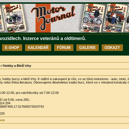
 vozidlech. Inzerce veteránů a oldtimerů.
E-SHOP
KALENDÁŘ
FÓRUM
GALERIE
ODKAZY
/ Hobby a Bleší trhy
 hobby burzy a bleší trhy. K vidění a zakoupení je vše, co se týká motorismu - auto, moto, d
y nebo třeba literatura. Obnovujeme dlouholetou tradici burz, které se v minulosti konávaly na
5:00-12:00, pro návštěvníky od 7:00-12:00
ží od 5:00, cena 200,-
 114 204
68087409,17.017665573024743
2025
com