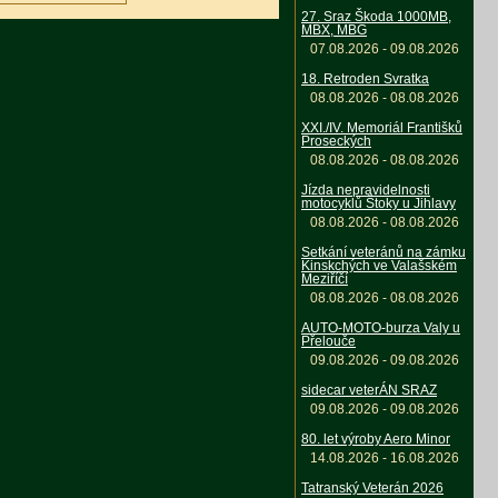
27. Sraz Škoda 1000MB,
MBX, MBG
07.08.2026 - 09.08.2026
18. Retroden Svratka
08.08.2026 - 08.08.2026
XXI./IV. Memoriál Františků
Proseckých
08.08.2026 - 08.08.2026
Jízda nepravidelnosti
motocyklů Štoky u Jihlavy
08.08.2026 - 08.08.2026
Setkání veteránů na zámku
Kinskchých ve Valašském
Meziříčí
08.08.2026 - 08.08.2026
AUTO-MOTO-burza Valy u
Přelouče
09.08.2026 - 09.08.2026
sidecar veterÁN SRAZ
09.08.2026 - 09.08.2026
80. let výroby Aero Minor
14.08.2026 - 16.08.2026
Tatranský Veterán 2026