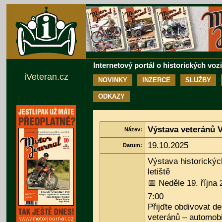
Internetový portál o historických voz
iVeteran.cz
NOVINKY
INZERCE
SLUŽBY
ODKAZY
Výstava veteránů 
Název:
19.10.2025
Datum:
Výstava historickýc
letiště
📅 Neděle 19. října 
7:00
Přijďte obdivovat d
veteránů – automobi