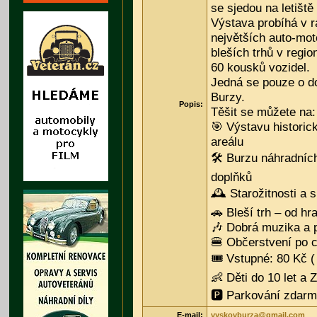
se sjedou na letišt
Výstava probíhá v r
největších auto-mot
bleších trhů v regi
60 kousků vozidel.
Jedná se pouze o d
Burzy.
Popis:
Těšit se můžete na:
🎯 Výstavu historic
areálu
🛠️ Burzu náhradních
doplňků
🕰️ Starožitnosti a 
🚗 Bleší trh – od hr
🎶 Dobrá muzika a 
🍔 Občerstvení po c
🎟️ Vstupné: 80 Kč 
👶 Děti do 10 let a
🅿️ Parkování zdarm
E-mail:
vyskovburza@gmail.com