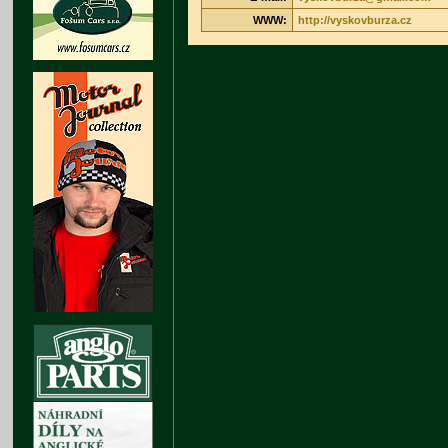
WWW:
http://vyskovburza.cz