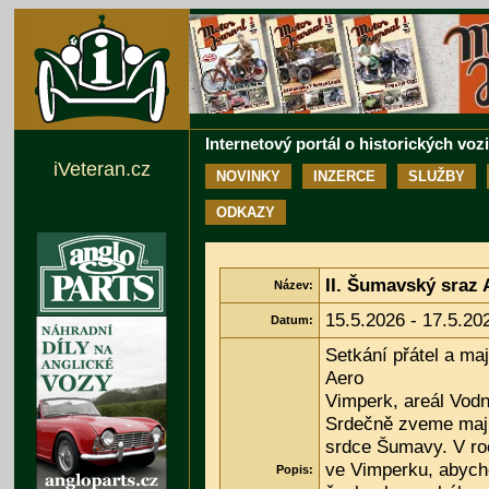
Internetový portál o historických voz
iVeteran.cz
NOVINKY
INZERCE
SLUŽBY
ODKAZY
II. Šumavský sraz
Název:
15.5.2026 - 17.5.20
Datum:
Setkání přátel a maj
Aero
Vimperk, areál Vodn
Srdečně zveme majit
srdce Šumavy. V ro
ve Vimperku, abycho
Popis: