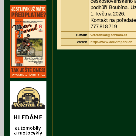
československého 
podhůří Boubína. U
1. května 2026.
Kontakt na pořadate
777 818 719
E-mail:
veterankar@seznam.cz
WWW:
http://www.accvimperk.cz