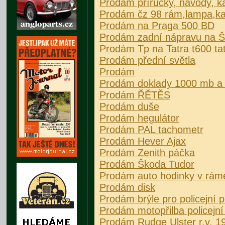
Prodám příručky, návody, k
Prodám čz 98 rám,lampa,kas
Prodám na Praga 500 BD
Prodám zadní nápravu na Š
Prodám Tp na Tatra t600 ta
Prodám přední světla
Prodám
Prodám doklady 1000 mb a
Prodám ŘĚTĚS
Prodám duše
Prodám hegulátor
Prodám PAL tachometr
Prodám Hever Ajax
Prodám Zenith páčka
Prodám Škoda Tudor
Prodám auto hodinky v rám
Prodám disk
Prodám brýle pro policejní p
Prodám motopřilba policejní
Prodám Rudge Ulster r.v. 1