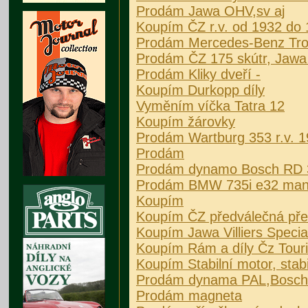
Prodám Jawa OHV,sv aj
Koupím ČZ r.v. od 1932 do
Prodám Mercedes-Benz Trole
Prodám ČZ 175 skútr, Jawa
Prodám Kliky dveří -
Koupím Durkopp díly
Vyměním víčka Tatra 12
Koupím žárovky
Prodám Wartburg 353 r.v. 
Prodám
Prodám dynamo Bosch RD 
Prodám BMW 735i e32 manu
Koupím
Koupím ČZ předválečná překr
Koupím Jawa Villiers Specia
Koupím Rám a díly Čz Touri
Koupím Stabilní motor, stab
Prodám dynama PAL,Bosch, S
Prodám magneta