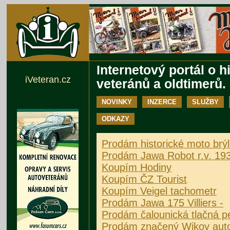
Internetový portál o h
iVeteran.cz
veteránů a oldtimerů.
NOVINKY
INZERCE
SLUŽBY
ODKAZY
Prodám historické moto brý
Prodám Jawa Robot r.v. 19
Koupím Hodiny
Koupím ČZ Tourist
Koupím Veigel tachometr
Prodám Jawa 175 Villiers -
Prodám čalounická tlačná 
Prodám značený Wikov auto