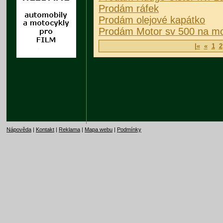
Prodám ráfek
Prodám olejové kapátko
Prodám Motor sv 500 na mo
|«
«
1
2
Nápověda
|
Kontakt
|
Reklama
|
Mapa webu
|
Podmínky