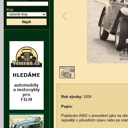
Kraj:
Najdi
1
/
1
Rok výroby:
1934
Popis:
Poptávám A662 v provedení jako na obrá
nejraději v původním stavu nebo po star