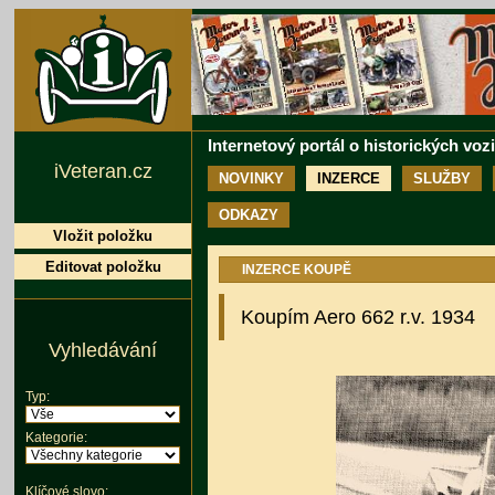
Internetový portál o historických voz
iVeteran.cz
NOVINKY
INZERCE
SLUŽBY
ODKAZY
Vložit položku
Editovat položku
INZERCE KOUPĚ
Koupím Aero 662 r.v. 1934
Vyhledávání
Typ:
Kategorie:
Klíčové slovo: