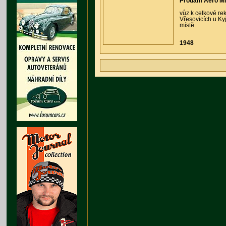
Prodám Aero Mino
vůz k celkové rek
Vřesovicích u Ky
místě.
1948