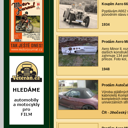
Koupím Aero 662
Poptávám A662 v 
původním stavu n
1934
Prodám Aero Mino
Aero Minor II, r
dalších konstru
zahrnuje 134 pol
příloze. Foto kol
1948
Prodám Autočal
Výroba plátěnýc
kabrioletů Komple
kompletních inter
univerzálních stř
ČR - Jihočeský k