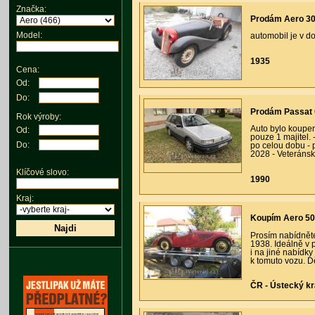
Značka:
Prodám Aero 30 
Model:
automobil je v 
1935
Cena:
Od:
Do:
Prodám Passat G
Rok výroby:
Auto bylo koupe
Od:
pouze 1 majitel
Do:
po celou dobu - 
2028 - Veteránsk
Klíčové slovo:
1990
Kraj:
Koupím Aero 50 
Najdi
Prosím nabídněte
1938. Ideálně v
i na jiné nabídk
k tomuto vozu. D
ČR - Ústecký kr