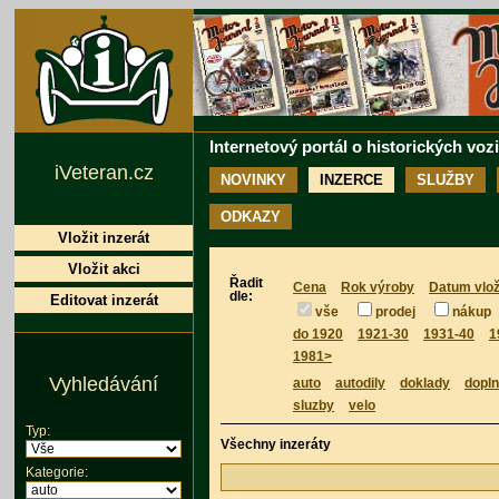
Internetový portál o historických voz
iVeteran.cz
NOVINKY
INZERCE
SLUŽBY
ODKAZY
Vložit inzerát
Vložit akci
Řadit
Cena
Rok výroby
Datum vlož
dle:
Editovat inzerát
vše
prodej
nákup
do 1920
1921-30
1931-40
1
1981>
Vyhledávání
auto
autodily
doklady
dopl
sluzby
velo
Typ:
Všechny inzeráty
Kategorie: