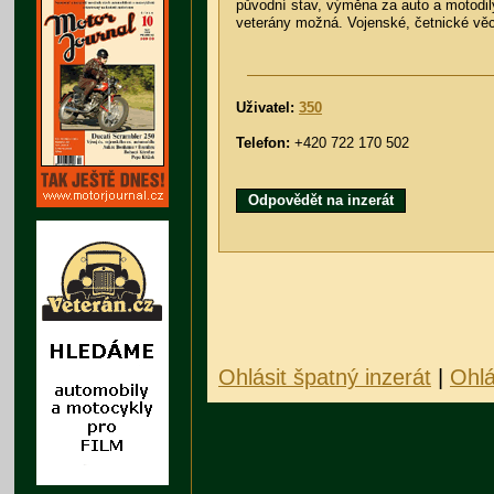
původní stav, výměna za auto a motodily
veterány možná. Vojenské, četnické věci
Uživatel:
350
Telefon:
+420 722 170 502
Odpovědět na inzerát
Ohlásit špatný inzerát
|
Ohlá