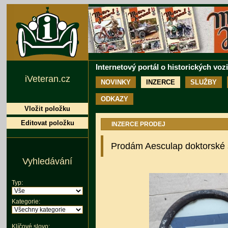
Internetový portál o historických voz
iVeteran.cz
NOVINKY
INZERCE
SLUŽBY
ODKAZY
Vložit položku
Editovat položku
INZERCE PRODEJ
Prodám Aesculap doktorské 
Vyhledávání
Typ:
Kategorie:
Klíčové slovo: