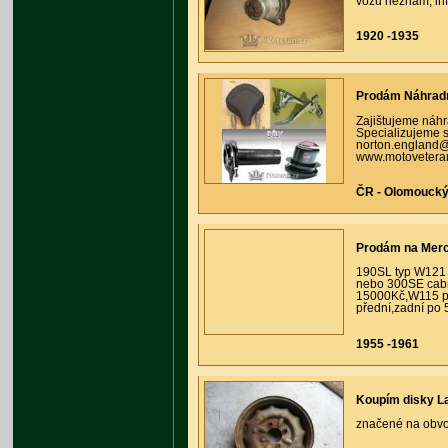
vozu neznám, inf
1920 -1935
Prodám Náhradní
Zajištujeme náhra
Specializujeme s
norton.england@t
www.motoveteran
ČR - Olomoucký 
Prodám na Mer
190SL typ W121 
nebo 300SE cabr
15000Kč,W115 př
přední,zadní po 
1955 -1961
Koupím disky La
značené na obvod