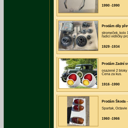
1990 -1990
Prodám díly př
stromeček, kolo 1
řadicí vidličky p
1929 -1934
Prodám Zadní sv
osazené 2 bloky 
Cena za kus.
1916 -1990
Prodám Škoda - 
Spartak, Octavie 
1960 -1966