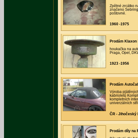
Zpětné zrcátko n
značeno Sebring
poštovné.
1960 -1975
Prodám Klaxon
houkačka na autov
Praga, Opel, DK
1923 -1956
Prodám Autočal
Výroba plátěnýc
kabrioletů Komple
kompletních inter
univerzálních stř
ČR - Jihočeský k
Prodám díly na F