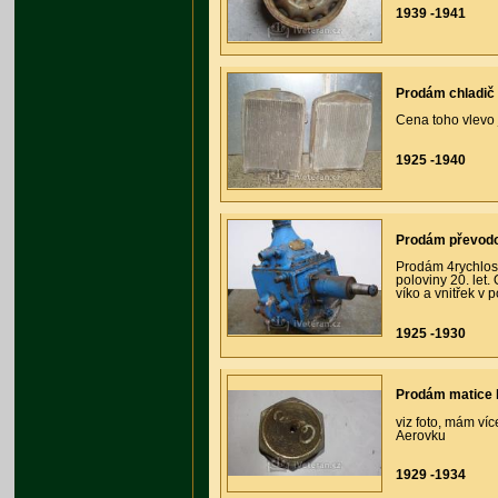
1939 -1941
Prodám chladič 
Cena toho vlevo 
1925 -1940
Prodám převod
Prodám 4rychlos
poloviny 20. let.
víko a vnitřek v 
1925 -1930
Prodám matice 
viz foto, mám ví
Aerovku
1929 -1934