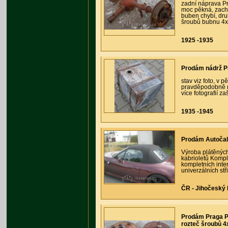
zadní náprava Pr
moc pěkná, zacho
buben chybí, dru
šroubů bubnu 4x1
1925 -1935
Prodám nádrž Pr
stav viz foto, v 
pravděpodobně na
více fotografií z
1935 -1945
Prodám Autočal
Výroba plátěnýc
kabrioletů Komple
kompletních inter
univerzálních stř
ČR - Jihočeský k
Prodám Praga Pi
rozteč šroubů 