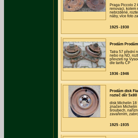
Praga Piccolo 2 
renovaci, kolem 
nebrzděné, rozte
náby, více foto 
1925 -1930
Prodám Prodám T
Tatra 57 přední n
nebo na ND, rozt
převzetí na Vys
dle tarifu ČP
1936 -1946
Prodám disk Fia
rozteč děr 5x80
disk Michelin 18
značen Michelin
šroubech, nařízn
zavařením, zabro
1925 -1935