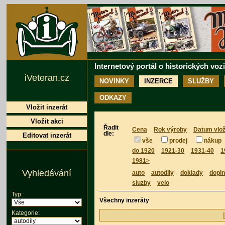
Internetový portál o historických voz
iVeteran.cz
NOVINKY
INZERCE
SLUŽBY
ODKAZY
Vložit inzerát
Vložit akci
Řadit
Cena
Rok výroby
Datum vlož
dle:
Editovat inzerát
vše
prodej
nákup
do 1920
1921-30
1931-40
1
1981>
Vyhledávání
auto
autodily
doklady
dopl
sluzby
velo
Typ:
Všechny inzeráty
Kategorie: