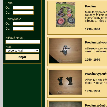
Cena:
Prodám
Od:
Mám tady po dědov
Do:
Některá ta kola
tady zůstaly po 
Rok výroby:
střechou, něco z 
Od:
Do:
1930 -1980
Klíčové slovo:
Prodám palivov
Kraj:
nálezový stav, k
cena + poštovné
Najdi
1950 -1970
Prodám vypoušt
výška 6,5 cm, záv
motor ?, nový, ne
1920 -1930
Prodám zpětné 