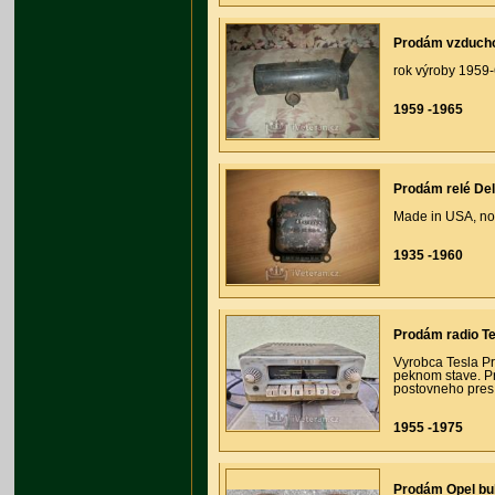
Prodám vzducho
rok výroby 1959-
1959 -1965
Prodám relé D
Made in USA, nov
1935 -1960
Prodám radio Te
Vyrobca Tesla Pr
peknom stave. Pr
postovneho pres
1955 -1975
Prodám Opel bu