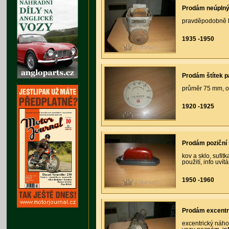
Prodám neúpln
pravděpodobně l
1935 -1950
Prodám štítek 
průměr 75 mm, or
1920 -1925
Prodám poziční 
kov a sklo, sufi
použití, info uví
1950 -1960
Prodám excentr
excentrický náh