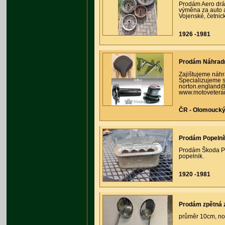
Prodám Aero drátě
výměna za auto a
Vojenské, četnic
1926 -1981
Prodám Náhradní
Zajištujeme náhra
Specializujeme s
norton.england@t
www.motoveteran
ČR - Olomoucký 
Prodám Popelní
Prodám Škoda Pop
popelnik.
1920 -1981
Prodám zpětná 
průměr 10cm, nov