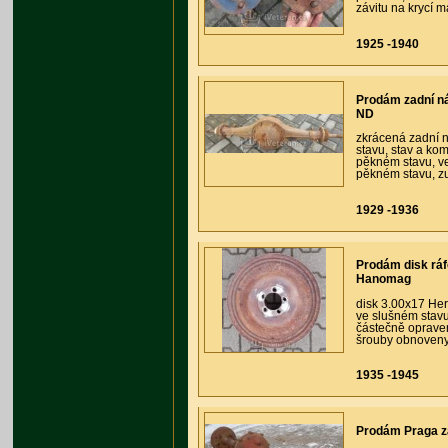
závitu na krycí 
1925 -1940
Prodám zadní n
ND
zkrácená zadní 
stavu, stav a ko
pěkném stavu, v
pěkném stavu, zu
1929 -1936
Prodám disk ráf
Hanomag
disk 3.00x17 Her
ve slušném stavu
částečně opraven
šrouby obnoveny
1935 -1945
Prodám Praga z