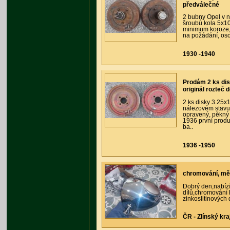
předválečné
2 bubny Opel v 
šroubů kola 5x1
minimum koroze,
na požádání, os
1930 -1940
Prodám 2 ks dis
originál rozteč 
2 ks disky 3.25x
nálezovém stavu,
opravený, pěkný 
1936 první produ
ba..
1936 -1950
chromování, měd
Dobrý den,nabíz
dílů,chromování 
zinkoslitinových 
ČR - Zlínský kra