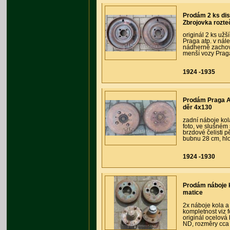
Prodám 2 ks di
Zbrojovka rozte
originál 2 ks už
Praga atp. v nále
nádherně zachova
menší vozy Praga 
1924 -1935
Prodám Praga Al
děr 4x130
zadní náboje kol
foto, ve slušném
brzdové čelisti 
bubnu 28 cm, hlo
1924 -1930
Prodám náboje k
matice
2x náboje kola a
kompletnost viz f
originál ocelová
ND, rozměry cca 