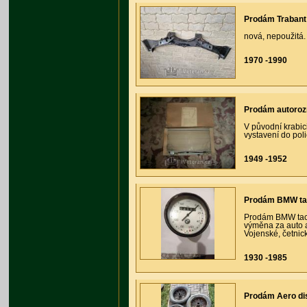
Prodám Trabant
nová, nepoužitá.
1970 -1990
Prodám autoro
V původní krabic
vystavení do pol
1949 -1952
Prodám BMW ta
Prodám BMW tac
výměna za auto a
Vojenské, četnick
1930 -1985
Prodám Aero di