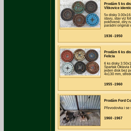
Prodám 5 ks dis
Vítkovice identi
5x disky 3.00x16
stavu, stav viz f
pokřivené, díry n
parádní originál
1936 -1950
Prodám 6 ks dis
Felicia
6 ks disky 3.50
Spartak Oktavia F
jeden disk bez pu
4x130 mm, středo
1955 -1960
Prodám Ford Co
Převodovka i se
1960 -1967