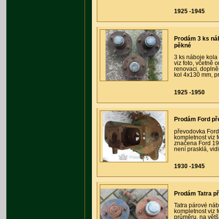
1925 -1945
Prodám 3 ks ná
pěkné
3 ks náboje kola
viz foto, včetně 
renovaci, doplně
kol 4x130 mm, p
1925 -1950
Prodám Ford př
převodovka Ford 
kompletnost viz 
značena Ford 19-
není prasklá, vid
1930 -1945
Prodám Tatra př
Tatra párové náb
kompletnost viz 
průměru, na větš