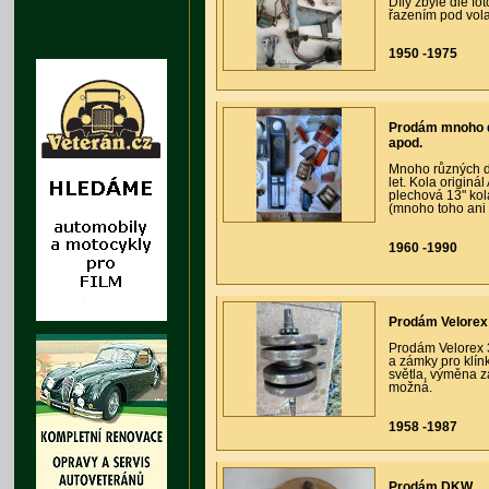
Díly zbylé dle f
řazením pod vol
1950 -1975
Prodám mnoho dí
apod.
Mnoho různých dí
let. Kola originá
plechová 13" kola
(mnoho toho ani n
1960 -1990
Prodám Velorex
Prodám Velorex 3
a zámky pro klín
světla, výměna za
možná.
1958 -1987
Prodám DKW